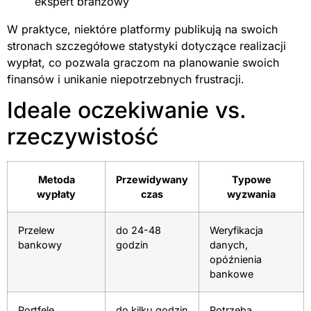
ekspert branżowy
W praktyce, niektóre platformy publikują na swoich
stronach szczegółowe statystyki dotyczące realizacji
wypłat, co pozwala graczom na planowanie swoich
finansów i unikanie niepotrzebnych frustracji.
Ideale oczekiwanie vs.
rzeczywistość
Metoda
Przewidywany
Typowe
wypłaty
czas
wyzwania
Przelew
do 24-48
Weryfikacja
bankowy
godzin
danych,
opóźnienia
bankowe
Portfele
do kilku godzin
Potrzeba