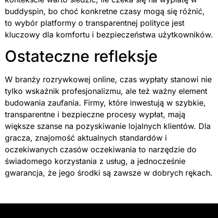
buddyspin, bo choć konkretne czasy mogą się różnić,
to wybór platformy o transparentnej polityce jest
kluczowy dla komfortu i bezpieczeństwa użytkowników.
Ostateczne refleksje
W branży rozrywkowej online, czas wypłaty stanowi nie
tylko wskaźnik profesjonalizmu, ale też ważny element
budowania zaufania. Firmy, które inwestują w szybkie,
transparentne i bezpieczne procesy wypłat, mają
większe szanse na pozyskiwanie lojalnych klientów. Dla
gracza, znajomość aktualnych standardów i
oczekiwanych czasów oczekiwania to narzędzie do
świadomego korzystania z usług, a jednocześnie
gwarancja, że jego środki są zawsze w dobrych rękach.