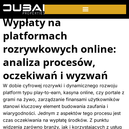
Wypłaty na
platformach
rozrywkowych online:
analiza procesów,
oczekiwań i wyzwań
W dobie cyfrowej rozrywki i dynamicznego rozwoju
platform typu play-to-earn, kasyna online, czy portale z
grami na żywo, zarządzanie finansami użytkowników
stanowi kluczowy element budowania zaufania i
wiarygodności. Jednym z aspektów tego procesu jest
czas oczekiwania na wypłatę środków. Z punktu
widzenia zarówno branży, jak i korzystających z usług