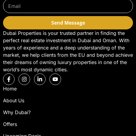
Send Message
Dubai Properties is your trusted partner in finding the
perfect real estate investment in Dubai and Oman. With
years of experience and a deep understanding of the
market, we help clients from the EU and beyond achieve
their dreams of owning luxury properties in one of the
world’s most dynamic cities.
Home
About Us
Why Dubai?
Offers
Upcoming Deals