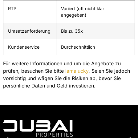
RTP
Variiert (oft nicht klar
angegeben)
Umsatzanforderung
Bis zu 35x
Kundenservice
Durchschnittlich
Für weitere Informationen und um die Angebote zu
prüfen, besuchen Sie bitte
lamalucky
. Seien Sie jedoch
vorsichtig und wägen Sie die Risiken ab, bevor Sie
persönliche Daten und Geld investieren.