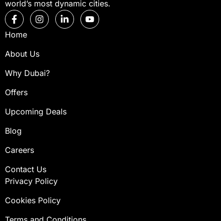
world’s most dynamic cities.
Home
About Us
Why Dubai?
Offers
Upcoming Deals
Blog
Careers
Contact Us
Privacy Policy
Cookies Policy
Terms and Conditions