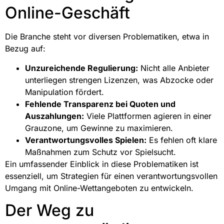
Online-Geschäft
Die Branche steht vor diversen Problematiken, etwa in
Bezug auf:
Unzureichende Regulierung:
Nicht alle Anbieter
unterliegen strengen Lizenzen, was Abzocke oder
Manipulation fördert.
Fehlende Transparenz bei Quoten und
Auszahlungen:
Viele Plattformen agieren in einer
Grauzone, um Gewinne zu maximieren.
Verantwortungsvolles Spielen:
Es fehlen oft klare
Maßnahmen zum Schutz vor Spielsucht.
Ein umfassender Einblick in diese Problematiken ist
essenziell, um Strategien für einen verantwortungsvollen
Umgang mit Online-Wettangeboten zu entwickeln.
Der Weg zu