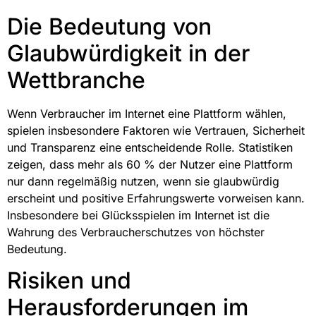
Die Bedeutung von
Glaubwürdigkeit in der
Wettbranche
Wenn Verbraucher im Internet eine Plattform wählen,
spielen insbesondere Faktoren wie Vertrauen, Sicherheit
und Transparenz eine entscheidende Rolle. Statistiken
zeigen, dass mehr als 60 % der Nutzer eine Plattform
nur dann regelmäßig nutzen, wenn sie glaubwürdig
erscheint und positive Erfahrungswerte vorweisen kann.
Insbesondere bei Glücksspielen im Internet ist die
Wahrung des Verbraucherschutzes von höchster
Bedeutung.
Risiken und
Herausforderungen im