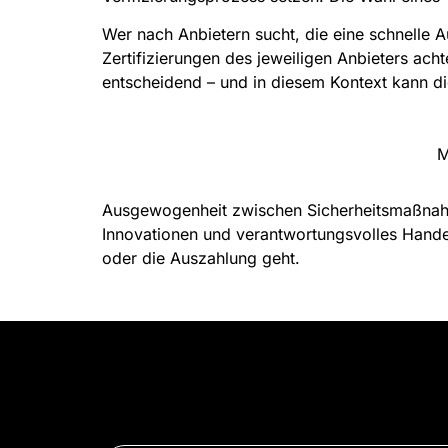
Wer nach Anbietern sucht, die eine schnelle 
Zertifizierungen des jeweiligen Anbieters acht
entscheidend – und in diesem Kontext kann di
M
Ausgewogenheit zwischen Sicherheitsmaßnahmen
Innovationen und verantwortungsvolles Handel
oder die Auszahlung geht.