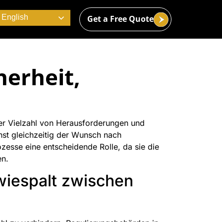
English
Get a Free Quote
herheit,
ner Vielzahl von Herausforderungen und
hst gleichzeitig der Wunsch nach
zesse eine entscheidende Rolle, da sie die
en.
Zwiespalt zwischen