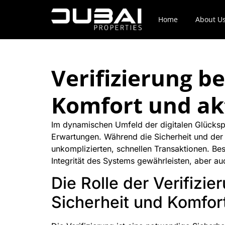
Home
About U
Verifizierung be
Komfort und ak
Im dynamischen Umfeld der digitalen Glückspi
Erwartungen. Während die Sicherheit und der 
unkomplizierten, schnellen Transaktionen. Be
Integrität des Systems gewährleisten, aber a
Die Rolle der Verifizi
Sicherheit und Komfor