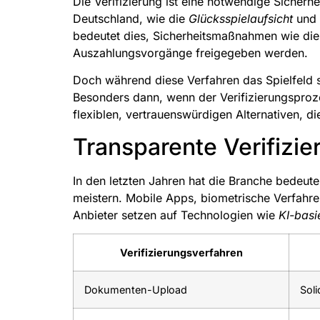
Die Verifizierung ist eine notwendige Sicher
Deutschland, wie die
Glücksspielaufsicht
und 
bedeutet dies, Sicherheitsmaßnahmen wie di
Auszahlungsvorgänge freigegeben werden.
Doch während diese Verfahren das Spielfeld si
Besonders dann, wenn der Verifizierungsproz
flexiblen, vertrauenswürdigen Alternativen, 
Transparente Verifizi
In den letzten Jahren hat die Branche bedeu
meistern. Mobile Apps, biometrische Verfahr
Anbieter setzen auf Technologien wie
KI-basi
Verifizierungsverfahren
Dokumenten-Upload
Soli