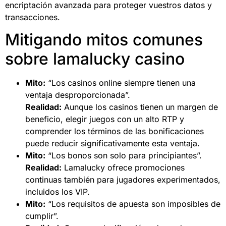
encriptación avanzada para proteger vuestros datos y
transacciones.
Mitigando mitos comunes
sobre lamalucky casino
Mito:
“Los casinos online siempre tienen una
ventaja desproporcionada”.
Realidad:
Aunque los casinos tienen un margen de
beneficio, elegir juegos con un alto RTP y
comprender los términos de las bonificaciones
puede reducir significativamente esta ventaja.
Mito:
“Los bonos son solo para principiantes”.
Realidad:
Lamalucky ofrece promociones
continuas también para jugadores experimentados,
incluidos los VIP.
Mito:
“Los requisitos de apuesta son imposibles de
cumplir”.