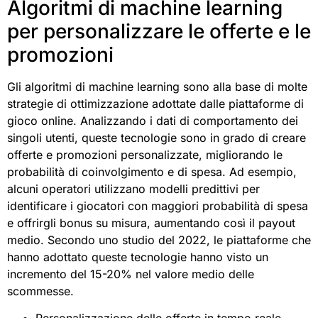
Algoritmi di machine learning
per personalizzare le offerte e le
promozioni
Gli algoritmi di machine learning sono alla base di molte
strategie di ottimizzazione adottate dalle piattaforme di
gioco online. Analizzando i dati di comportamento dei
singoli utenti, queste tecnologie sono in grado di creare
offerte e promozioni personalizzate, migliorando le
probabilità di coinvolgimento e di spesa. Ad esempio,
alcuni operatori utilizzano modelli predittivi per
identificare i giocatori con maggiori probabilità di spesa
e offrirgli bonus su misura, aumentando così il payout
medio. Secondo uno studio del 2022, le piattaforme che
hanno adottato queste tecnologie hanno visto un
incremento del 15-20% nel valore medio delle
scommesse.