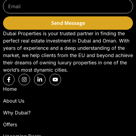
Send Message
Dubai Properties is your trusted partner in finding the
perfect real estate investment in Dubai and Oman. With
years of experience and a deep understanding of the
market, we help clients from the EU and beyond achieve
their dreams of owning luxury properties in one of the
world’s most dynamic cities.
Home
About Us
Why Dubai?
Offers