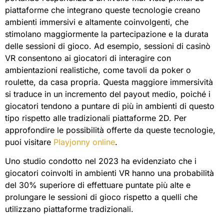
piattaforme che integrano queste tecnologie creano
ambienti immersivi e altamente coinvolgenti, che
stimolano maggiormente la partecipazione e la durata
delle sessioni di gioco. Ad esempio, sessioni di casinò
VR consentono ai giocatori di interagire con
ambientazioni realistiche, come tavoli da poker o
roulette, da casa propria. Questa maggiore immersività
si traduce in un incremento del payout medio, poiché i
giocatori tendono a puntare di più in ambienti di questo
tipo rispetto alle tradizionali piattaforme 2D. Per
approfondire le possibilità offerte da queste tecnologie,
puoi visitare
Playjonny online
.
Uno studio condotto nel 2023 ha evidenziato che i
giocatori coinvolti in ambienti VR hanno una probabilità
del 30% superiore di effettuare puntate più alte e
prolungare le sessioni di gioco rispetto a quelli che
utilizzano piattaforme tradizionali.