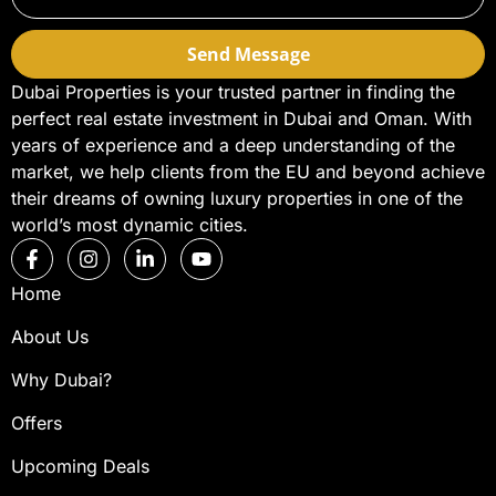
Send Message
Dubai Properties is your trusted partner in finding the
perfect real estate investment in Dubai and Oman. With
years of experience and a deep understanding of the
market, we help clients from the EU and beyond achieve
their dreams of owning luxury properties in one of the
world’s most dynamic cities.
Home
About Us
Why Dubai?
Offers
Upcoming Deals