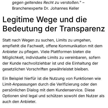
gegen geltendes Recht zu verstoßen.
” –
Branchenexperte Dr. Johannes Keller
Legitime Wege und die
Bedeutung der Transparenz
Statt nach Wegen zu suchen, Limits zu umgehen,
empfiehlt die Fachwelt, offene Kommunikation mit dem
Anbieter zu pflegen. Viele Plattformen bieten die
Möglichkeit, individuelle Limits zu vereinbaren, sofern
der Kunde nachvollziehbar ist und die Einhaltung der
gesetzlichen Vorschriften gewährleistet bleiben.
Ein Beispiel hierfür ist die Nutzung von Funktionen wie
Limit-Anpassungen durch die Verifizierung oder den
persönlichen Dialog mit dem Kundenservice. Diese
Optionen sind legal und schützen sowohl den Nutzer als
auch den Anbieter.