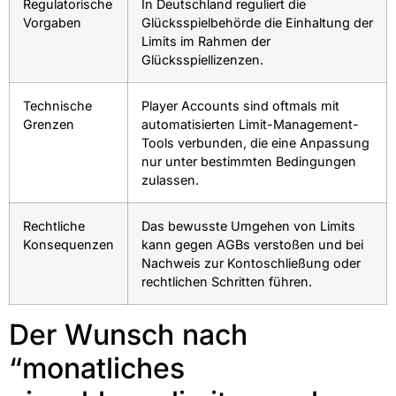
Regulatorische
In Deutschland reguliert die
Vorgaben
Glücksspielbehörde die Einhaltung der
Limits im Rahmen der
Glücksspiellizenzen.
Technische
Player Accounts sind oftmals mit
Grenzen
automatisierten Limit-Management-
Tools verbunden, die eine Anpassung
nur unter bestimmten Bedingungen
zulassen.
Rechtliche
Das bewusste Umgehen von Limits
Konsequenzen
kann gegen AGBs verstoßen und bei
Nachweis zur Kontoschließung oder
rechtlichen Schritten führen.
Der Wunsch nach
“monatliches