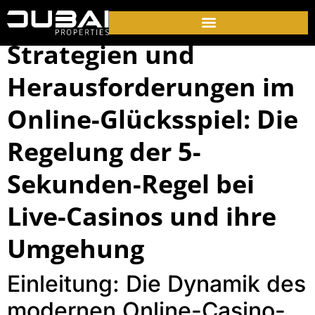
Strategien und
Herausforderungen im
Online-Glücksspiel: Die
Regelung der 5-
Sekunden-Regel bei
Live-Casinos und ihre
Umgehung
Einleitung: Die Dynamik des
modernen Online-Casino-