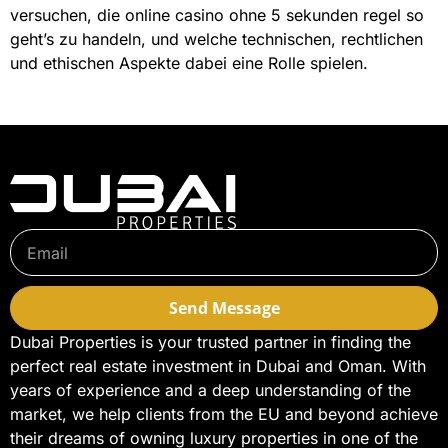
versuchen, die online casino ohne 5 sekunden regel so
geht’s zu handeln, und welche technischen, rechtlichen
und ethischen Aspekte dabei eine Rolle spielen.
Send Message
Dubai Properties is your trusted partner in finding the
perfect real estate investment in Dubai and Oman. With
years of experience and a deep understanding of the
market, we help clients from the EU and beyond achieve
their dreams of owning luxury properties in one of the