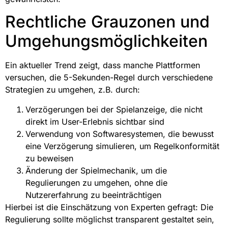
Rechtliche Grauzonen und
Umgehungsmöglichkeiten
Ein aktueller Trend zeigt, dass manche Plattformen
versuchen, die 5-Sekunden-Regel durch verschiedene
Strategien zu umgehen, z.B. durch:
Verzögerungen bei der Spielanzeige, die nicht
direkt im User-Erlebnis sichtbar sind
Verwendung von Softwaresystemen, die bewusst
eine Verzögerung simulieren, um Regelkonformität
zu beweisen
Änderung der Spielmechanik, um die
Regulierungen zu umgehen, ohne die
Nutzererfahrung zu beeinträchtigen
Hierbei ist die Einschätzung von Experten gefragt: Die
Regulierung sollte möglichst transparent gestaltet sein,