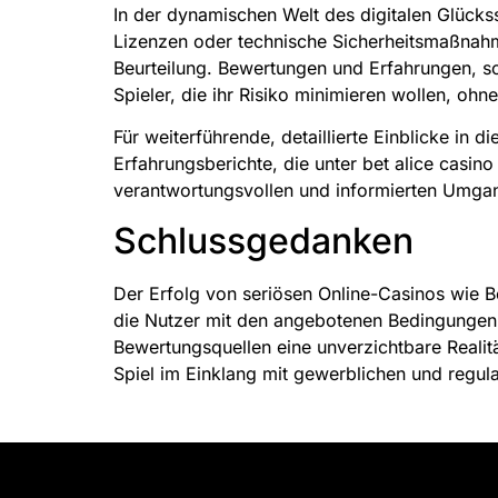
In der dynamischen Welt des digitalen Glückssp
Lizenzen oder technische Sicherheitsmaßnahmen
Beurteilung. Bewertungen und Erfahrungen, so 
Spieler, die ihr Risiko minimieren wollen, ohn
Für weiterführende, detaillierte Einblicke in 
Erfahrungsberichte, die unter bet alice casi
verantwortungsvollen und informierten Umgang
Schlussgedanken
Der Erfolg von seriösen Online-Casinos wie Be
die Nutzer mit den angebotenen Bedingungen si
Bewertungsquellen eine unverzichtbare Realit
Spiel im Einklang mit gewerblichen und regul