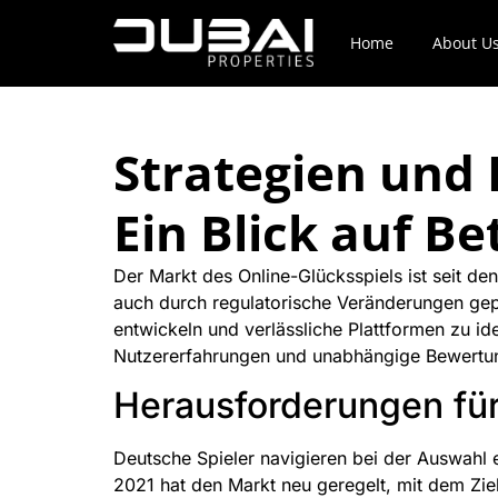
Home
About U
Strategien und 
Ein Blick auf Be
Der Markt des Online-Glücksspiels ist seit d
auch durch regulatorische Veränderungen gepr
entwickeln und verlässliche Plattformen zu i
Nutzererfahrungen und unabhängige Bewertunge
Herausforderungen für
Deutsche Spieler navigieren bei der Auswahl 
2021 hat den Markt neu geregelt, mit dem Zie