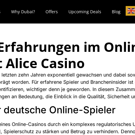
s
Why Dubai?
Offers
Upcoming Deals
Blog
Erfahrungen im Onlin
t Alice Casino
en letzten zehn Jahren exponentiell gewachsen und dabei so
ägt worden. Für erfahrene Spieler und Brancheninsider ist d
dentifizieren, wichtiger denn je geworden. In diesem Zusa
n an Bedeutung, die Einblick in die Qualität, Sicherheit u
 deutsche Online-Spieler
eines Online-Casinos durch ein komplexes regulatorisches 
l, Spielerschutz zu stärken und Betrug zu verhindern. Denn