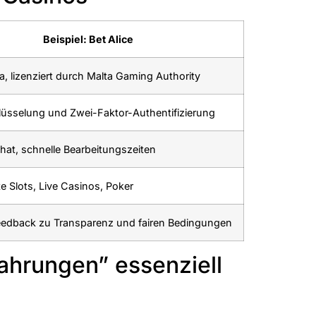
Beispiel: Bet Alice
ta, lizenziert durch Malta Gaming Authority
üsselung und Zwei-Faktor-Authentifizierung
hat, schnelle Bearbeitungszeiten
 Slots, Live Casinos, Poker
Feedback zu Transparenz und fairen Bedingungen
ahrungen” essenziell