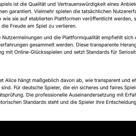
iels ist die Qualität und Vertrauenswürdigkeit eines Anbieter
 garantiert. Vielmehr spielen die tatsächlichen Nutzererfa
wie sie auf etablierten Plattformen veröffentlicht werden, 
e die Freude am Spiel zu verlieren.
die Nutzermeinungen und die Plattformqualität empfiehlt sic
no erfahrungen gesammelt werden. Diese transparente Heran
 mit Online-Glücksspielen und setzt Standards für Seriosit
t Alice hängt maßgeblich davon ab, wie transparent und ehr
nd. Für deutsche Spieler, die ein sicheres und faires Spie
ätsprüfung. Die professionelle Auseinandersetzung mit Erfa
atorischen Standards steht und die Spieler ihre Entscheidun