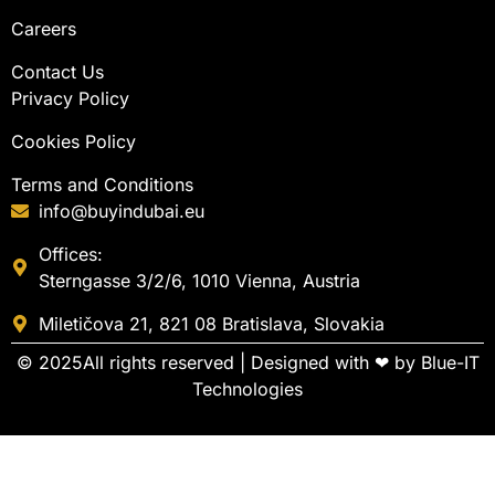
Careers
Contact Us
Privacy Policy
Cookies Policy
Terms and Conditions
info@buyindubai.eu
Offices:
Sterngasse 3/2/6, 1010 Vienna, Austria
Miletičova 21, 821 08 Bratislava, Slovakia
© 2025All rights reserved | Designed with ❤ by
Blue-IT
Technologies