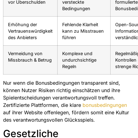
vor Überschulden
versteckte
formulierte
Bedingungen
Bonusbed
Erhöhung der
Fehlende Klarheit
Open-Sou
Vertrauenswürdigkeit
kann zu Misstrauen
Informatio
des Anbieters
führen
verständli
Vermeidung von
Komplexe und
Regelmäßi
Missbrauch & Betrug
undurchsichtige
Kontrollen
Regeln
strenge Ric
Nur wenn die Bonusbedingungen transparent sind,
können Nutzer Risiken richtig einschätzen und ihre
Spielentscheidungen verantwortungsvoll treffen.
Zertifizierte Plattformen, die klare
bonusbedingungen
auf ihrer Website offenlegen, fördern somit eine Kultur
des verantwortungsvollen Glücksspiels.
Gesetzliche