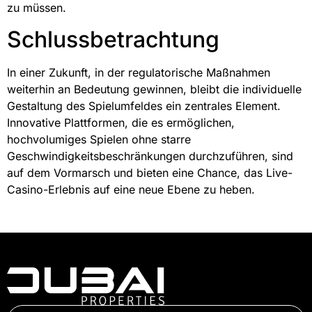
zu müssen.
Schlussbetrachtung
In einer Zukunft, in der regulatorische Maßnahmen
weiterhin an Bedeutung gewinnen, bleibt die individuelle
Gestaltung des Spielumfeldes ein zentrales Element.
Innovative Plattformen, die es ermöglichen,
hochvolumiges Spielen ohne starre
Geschwindigkeitsbeschränkungen durchzuführen, sind
auf dem Vormarsch und bieten eine Chance, das Live-
Casino-Erlebnis auf eine neue Ebene zu heben.