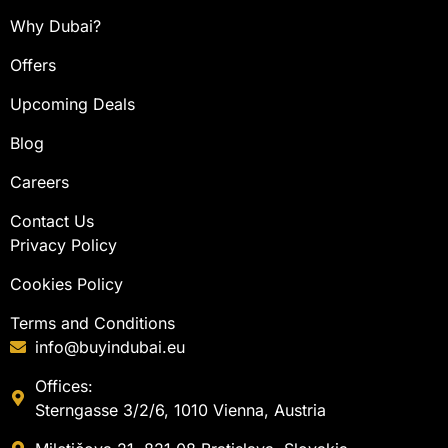
Why Dubai?
Offers
Upcoming Deals
Blog
Careers
Contact Us
Privacy Policy
Cookies Policy
Terms and Conditions
info@buyindubai.eu
Offices:
Sterngasse 3/2/6, 1010 Vienna, Austria