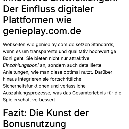
Der Einfluss digitaler
Plattformen wie
genieplay.com.de
Webseiten wie genieplay.com.de setzen Standards,
wenn es um transparente und qualitativ hochwertige
Boni geht. Sie bieten nicht nur attraktive
Einzahlungsboni
an, sondern auch detaillierte
Anleitungen, wie man diese optimal nutzt. Darüber
hinaus integrieren sie fortschrittliche
Sicherheitsfunktionen und verlässliche
Auszahlungsprozesse, was das Gesamterlebnis für die
Spielerschaft verbessert.
Fazit: Die Kunst der
Bonusnutzung