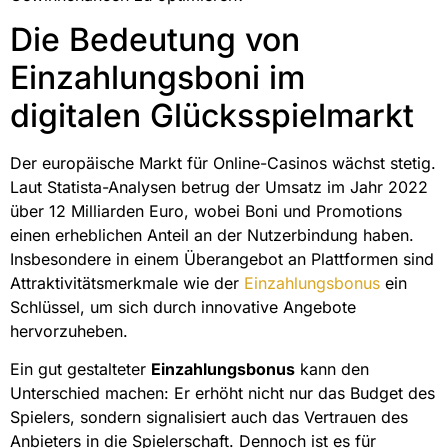
Die Bedeutung von
Einzahlungsboni im
digitalen Glücksspielmarkt
Der europäische Markt für Online-Casinos wächst stetig.
Laut Statista-Analysen betrug der Umsatz im Jahr 2022
über 12 Milliarden Euro, wobei Boni und Promotions
einen erheblichen Anteil an der Nutzerbindung haben.
Insbesondere in einem Überangebot an Plattformen sind
Attraktivitätsmerkmale wie der
Einzahlungsbonus
ein
Schlüssel, um sich durch innovative Angebote
hervorzuheben.
Ein gut gestalteter
Einzahlungsbonus
kann den
Unterschied machen: Er erhöht nicht nur das Budget des
Spielers, sondern signalisiert auch das Vertrauen des
Anbieters in die Spielerschaft. Dennoch ist es für