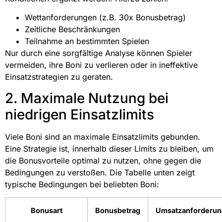
Wettanforderungen (z.B. 30x Bonusbetrag)
Zeitliche Beschränkungen
Teilnahme an bestimmten Spielen
Nur durch eine sorgfältige Analyse können Spieler
vermeiden, ihre Boni zu verlieren oder in ineffektive
Einsatzstrategien zu geraten.
2. Maximale Nutzung bei
niedrigen Einsatzlimits
Viele Boni sind an maximale Einsatzlimits gebunden.
Eine Strategie ist, innerhalb dieser Limits zu bleiben, um
die Bonusvorteile optimal zu nutzen, ohne gegen die
Bedingungen zu verstoßen. Die Tabelle unten zeigt
typische Bedingungen bei beliebten Boni:
Bonusart
Bonusbetrag
Umsatzanforderun