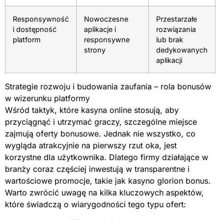
Responsywność
Nowoczesne
Przestarzałe
i dostępność
aplikacje i
rozwiązania
platform
responsywne
lub brak
strony
dedykowanych
aplikacji
Strategie rozwoju i budowania zaufania – rola bonusów
w wizerunku platformy
Wśród taktyk, które kasyna online stosują, aby
przyciągnąć i utrzymać graczy, szczególne miejsce
zajmują oferty bonusowe. Jednak nie wszystko, co
wygląda atrakcyjnie na pierwszy rzut oka, jest
korzystne dla użytkownika. Dlatego firmy działające w
branży coraz częściej inwestują w transparentne i
wartościowe promocje, takie jak kasyno glorion bonus.
Warto zwrócić uwagę na kilka kluczowych aspektów,
które świadczą o wiarygodności tego typu ofert: