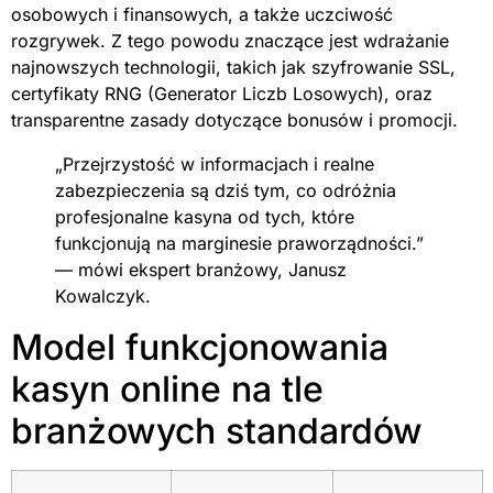
osobowych i finansowych, a także uczciwość
rozgrywek. Z tego powodu znaczące jest wdrażanie
najnowszych technologii, takich jak szyfrowanie SSL,
certyfikaty RNG (Generator Liczb Losowych), oraz
transparentne zasady dotyczące bonusów i promocji.
„Przejrzystość w informacjach i realne
zabezpieczenia są dziś tym, co odróżnia
profesjonalne kasyna od tych, które
funkcjonują na marginesie praworządności.”
— mówi ekspert branżowy, Janusz
Kowalczyk.
Model funkcjonowania
kasyn online na tle
branżowych standardów