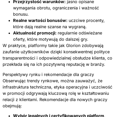
Przejrzystość warunków:
jasno opisane
wymagania obrotu, ograniczenia i ważność
bonusu.
Realne wartości bonusów:
uczciwe procenty,
które dają realne szanse na wygraną.
Aktualność promocji:
regularnie odświeżane
oferty, które motywują do dalszej gry.
W praktyce, platformy takie jak Glorion zdobywają
zaufanie użytkowników dzięki konsekwentnej polityce
transparentności i odpowiedzialnej obsłudze klienta, co
przekłada się na ich pozytywną reputację w branży.
Perspektywy rynku i rekomendacje dla graczy
Obserwując trendy rynkowe, można zauważyć, że
infrastruktura techniczna, etyka operacyjna i uczciwość
w promocji odgrywają kluczową rolę w kształtowaniu
relacji z klientami. Rekomendacje dla nowych graczy
obejmują:
Wybór legalnych i certyfikowanych platform
,