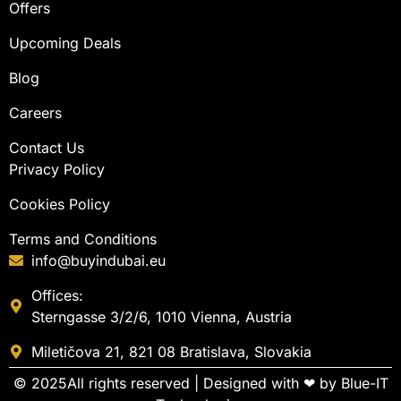
Offers
Upcoming Deals
Blog
Careers
Contact Us
Privacy Policy
Cookies Policy
Terms and Conditions
info@buyindubai.eu
Offices:
Sterngasse 3/2/6, 1010 Vienna, Austria
Miletičova 21, 821 08 Bratislava, Slovakia
© 2025All rights reserved | Designed with ❤ by
Blue-IT