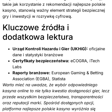
takie jak korzystanie z rekomendacji najlepsze polskie
kasyno, stanowią ważny element strategii bezpiecznej
gry i inwestycji w rozrywkę cyfrową.
Kluczowe źródła i
dodatkowa lektura
Urząd Kontroli Hazardu i Gier (UKHiG):
oficjalne
dane i statystyki branżowe
Certyfikaty bezpieczeństwa:
eCOGRA, iTech
Labs
Raporty branżowe:
European Gaming & Betting
Association (EGBA), Statista
Warto mieć na uwadze, że wybór odpowiedniego
kasyna online to nie tylko kwestia dostępności gier, lecz
przede wszystkim bezpieczeństwa, transparentności
oraz reputacji marki. Spośród dostępnych opcji,
platforma najlepsze polskie kasyno wyróżnia się