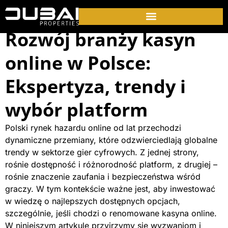
Rozwój branży kasyn
online w Polsce:
Ekspertyza, trendy i
wybór platform
Polski rynek hazardu online od lat przechodzi
dynamiczne przemiany, które odzwierciedlają globalne
trendy w sektorze gier cyfrowych. Z jednej strony,
rośnie dostępność i różnorodność platform, z drugiej –
rośnie znaczenie zaufania i bezpieczeństwa wśród
graczy. W tym kontekście ważne jest, aby inwestować
w wiedzę o najlepszych dostępnych opcjach,
szczególnie, jeśli chodzi o renomowane kasyna online.
W niniejszym artykule przyjrzymy się wyzwaniom i