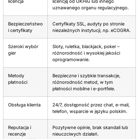
licencja
licencję od UKHiG lub innego
uznawanego organu regulacyjnego.
Bezpieczeństwo
Certyfikaty SSL, audyty po stronie
i certyfikaty
niezależnych instytucji, np. eCOGRA.
Szeroki wybór
Sloty, ruletka, blackjack, poker –
gier
różnorodność i wysokiej jakości
oprogramowanie.
Metody
Bezpieczne i szybkie transakcje,
płatności
różnorodność metod, w tym
płatności mobilne i e-portfele.
Obsługa klienta
24/7, dostępność przez chat, e-mail,
telefon, wsparcie w języku polskim.
Reputacja i
Pozytywne opinie, brak skandali lub
recenzje
nieuczciwych działań.