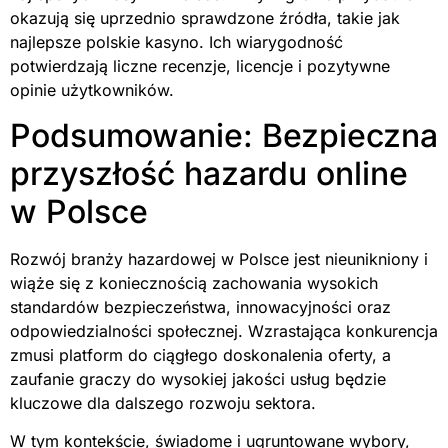
okazują się uprzednio sprawdzone źródła, takie jak
najlepsze polskie kasyno. Ich wiarygodność
potwierdzają liczne recenzje, licencje i pozytywne
opinie użytkowników.
Podsumowanie: Bezpieczna
przyszłość hazardu online
w Polsce
Rozwój branży hazardowej w Polsce jest nieunikniony i
wiąże się z koniecznością zachowania wysokich
standardów bezpieczeństwa, innowacyjności oraz
odpowiedzialności społecznej. Wzrastająca konkurencja
zmusi platform do ciągłego doskonalenia oferty, a
zaufanie graczy do wysokiej jakości usług będzie
kluczowe dla dalszego rozwoju sektora.
W tym kontekście, świadome i ugruntowane wybory,