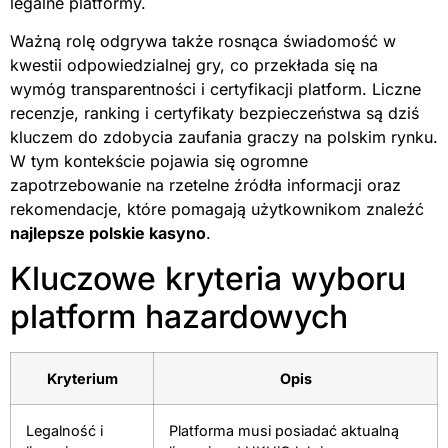
legalne platformy.
Ważną rolę odgrywa także rosnąca świadomość w
kwestii odpowiedzialnej gry, co przekłada się na
wymóg transparentności i certyfikacji platform. Liczne
recenzje, ranking i certyfikaty bezpieczeństwa są dziś
kluczem do zdobycia zaufania graczy na polskim rynku.
W tym kontekście pojawia się ogromne
zapotrzebowanie na rzetelne źródła informacji oraz
rekomendacje, które pomagają użytkownikom znaleźć
najlepsze polskie kasyno
.
Kluczowe kryteria wyboru
platform hazardowych
Kryterium
Opis
Legalność i
Platforma musi posiadać aktualną