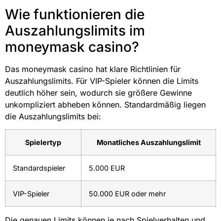
Wie funktionieren die
Auszahlungslimits im
moneymask casino?
Das moneymask casino hat klare Richtlinien für
Auszahlungslimits. Für VIP-Spieler können die Limits
deutlich höher sein, wodurch sie größere Gewinne
unkompliziert abheben können. Standardmäßig liegen
die Auszahlungslimits bei:
Spielertyp
Monatliches Auszahlungslimit
Standardspieler
5.000 EUR
VIP-Spieler
50.000 EUR oder mehr
Die genauen Limits können je nach Spielverhalten und