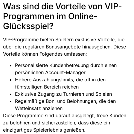
Was sind die Vorteile von VIP-
Programmen im Online-
Glücksspiel?
VIP-Programme bieten Spielern exklusive Vorteile, die
über die regulären Bonusangebote hinausgehen. Diese
Vorteile können Folgendes umfassen:
Personalisierte Kundenbetreuung durch einen
persönlichen Account-Manager
Höhere Auszahlungslimits, die oft in den
fünfstelligen Bereich reichen
Exklusive Zugang zu Turnieren und Spielen
Regelmäßige Boni und Belohnungen, die den
Wetteinsatz anziehen
Diese Programme sind darauf ausgelegt, treue Kunden
zu belohnen und sicherzustellen, dass diese ein
einzigartiges Spielerlebnis genießen.