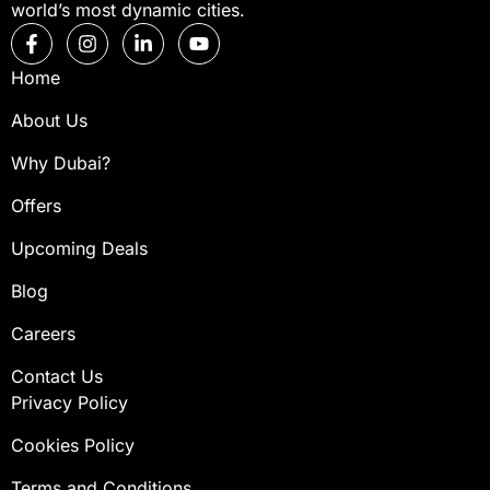
world’s most dynamic cities.
Home
About Us
Why Dubai?
Offers
Upcoming Deals
Blog
Careers
Contact Us
Privacy Policy
Cookies Policy
Terms and Conditions