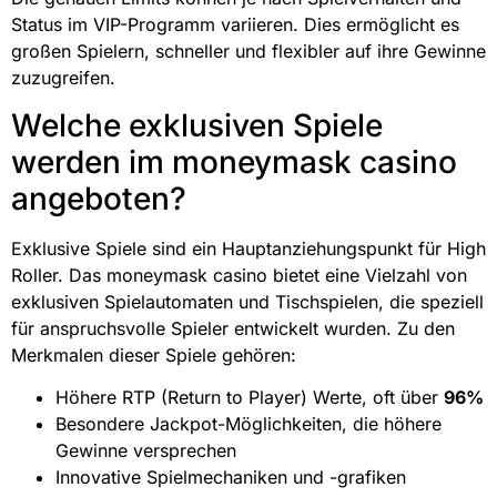
Status im VIP-Programm variieren. Dies ermöglicht es
großen Spielern, schneller und flexibler auf ihre Gewinne
zuzugreifen.
Welche exklusiven Spiele
werden im moneymask casino
angeboten?
Exklusive Spiele sind ein Hauptanziehungspunkt für High
Roller. Das moneymask casino bietet eine Vielzahl von
exklusiven Spielautomaten und Tischspielen, die speziell
für anspruchsvolle Spieler entwickelt wurden. Zu den
Merkmalen dieser Spiele gehören:
Höhere RTP (Return to Player) Werte, oft über
96%
Besondere Jackpot-Möglichkeiten, die höhere
Gewinne versprechen
Innovative Spielmechaniken und -grafiken