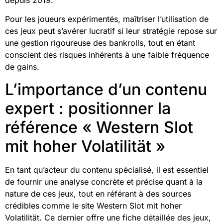
Pour les joueurs expérimentés, maîtriser l’utilisation de
ces jeux peut s’avérer lucratif si leur stratégie repose sur
une gestion rigoureuse des bankrolls, tout en étant
conscient des risques inhérents à une faible fréquence
de gains.
L’importance d’un contenu
expert : positionner la
référence « Western Slot
mit hoher Volatilität »
En tant qu’acteur du contenu spécialisé, il est essentiel
de fournir une analyse concrète et précise quant à la
nature de ces jeux, tout en référant à des sources
crédibles comme le site Western Slot mit hoher
Volatilität. Ce dernier offre une fiche détaillée des jeux,