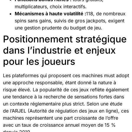
multiplicateurs, choix interactifs.
Mécanismes à haute volatilité :
118, de nombreux
spins sans gains, suivis de gros jackpots, exigent
une gestion prudente du budget de jeu.
Positionnement stratégique
dans l’industrie et enjeux
pour les joueurs
Les plateformes qui proposent ces machines must adopt
une approche responsable, étant donné la nature à
risque élevé. La popularité de ces jeux reflète également
une tendance à la recherche de sensations fortes dans
un contexte réglementaire plus strict. Selon une étude
de l’ARJEL (Autorité de régulation des jeux en ligne), ces
machines représentent une part croissante de l’offre
avec un taux de croissance annuel moyen de 15 %
depuis 2019.