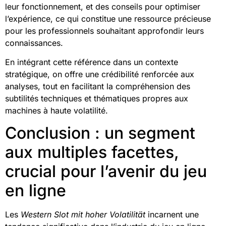
leur fonctionnement, et des conseils pour optimiser
l’expérience, ce qui constitue une ressource précieuse
pour les professionnels souhaitant approfondir leurs
connaissances.
En intégrant cette référence dans un contexte
stratégique, on offre une crédibilité renforcée aux
analyses, tout en facilitant la compréhension des
subtilités techniques et thématiques propres aux
machines à haute volatilité.
Conclusion : un segment
aux multiples facettes,
crucial pour l’avenir du jeu
en ligne
Les
Western Slot mit hoher Volatilität
incarnent une