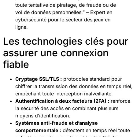
toute tentative de piratage, de fraude ou de
vol de données personnelles.” – Expert en
cybersécurité pour le secteur des jeux en
ligne.
Les technologies clés pour
assurer une connexion
fiable
Cryptage SSL/TLS :
protocoles standard pour
chiffrer la transmission des données en temps réel,
empêchant toute interception malveillante.
Authentification à deux facteurs (2FA) :
renforce
la sécurité des accès en combinant plusieurs
moyens d’identification.
Systèmes anti-fraude et d’analyse
comportementale :
détectent en temps réel toute