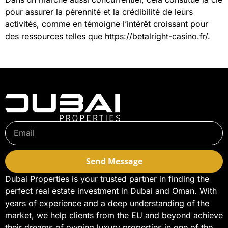
pour assurer la pérennité et la crédibilité de leurs
activités, comme en témoigne l’intérêt croissant pour
des ressources telles que https://betalright-casino.fr/.
Send Message
Dubai Properties is your trusted partner in finding the
perfect real estate investment in Dubai and Oman. With
years of experience and a deep understanding of the
market, we help clients from the EU and beyond achieve
their dreams of owning luxury properties in one of the