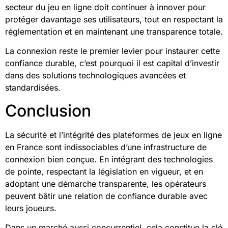
secteur du jeu en ligne doit continuer à innover pour
protéger davantage ses utilisateurs, tout en respectant la
réglementation et en maintenant une transparence totale.
La
connexion
reste le premier levier pour instaurer cette
confiance durable, c’est pourquoi il est capital d’investir
dans des solutions technologiques avancées et
standardisées.
Conclusion
La sécurité et l’intégrité des plateformes de jeux en ligne
en France sont indissociables d’une infrastructure de
connexion bien conçue. En intégrant des technologies
de pointe, respectant la législation en vigueur, et en
adoptant une démarche transparente, les opérateurs
peuvent bâtir une relation de confiance durable avec
leurs joueurs.
Dans un marché aussi concurrentiel, cela constitue la clé