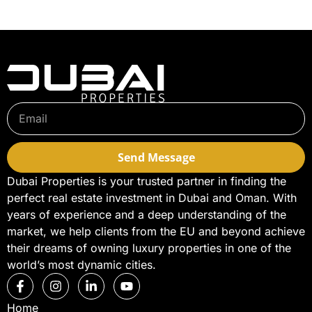
Send Message
Dubai Properties is your trusted partner in finding the
perfect real estate investment in Dubai and Oman. With
years of experience and a deep understanding of the
market, we help clients from the EU and beyond achieve
their dreams of owning luxury properties in one of the
world’s most dynamic cities.
Home