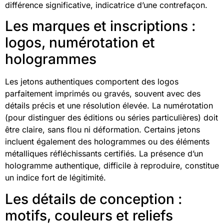
différence significative, indicatrice d’une contrefaçon.
Les marques et inscriptions :
logos, numérotation et
hologrammes
Les jetons authentiques comportent des logos
parfaitement imprimés ou gravés, souvent avec des
détails précis et une résolution élevée. La numérotation
(pour distinguer des éditions ou séries particulières) doit
être claire, sans flou ni déformation. Certains jetons
incluent également des hologrammes ou des éléments
métalliques réfléchissants certifiés. La présence d’un
hologramme authentique, difficile à reproduire, constitue
un indice fort de légitimité.
Les détails de conception :
motifs, couleurs et reliefs