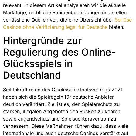
relevant. In diesem Artikel analysieren wir die aktuelle
Marktlage, rechtliche Rahmenbedingungen und stellen
verlässliche Quellen vor, die eine Übersicht über
Seriöse
Casinos ohne Verifizierung legal für Deutsche
bieten.
Hintergründe zur
Regulierung des Online-
Glücksspiels in
Deutschland
Seit Inkrafttreten des Glücksspielstaatsvertrags 2021
haben sich die Spielregeln für deutsche Anbieter
deutlich verändert. Ziel ist es, den Spielerschutz zu
stärken, illegalen Angeboten den Rücken zu kehren
sowie Jugendschutz und Spielsuchtprävention zu
verbessern. Diese Maßnahmen führen dazu, dass viele
internationale und auch deutsche Casinos verstärkt auf