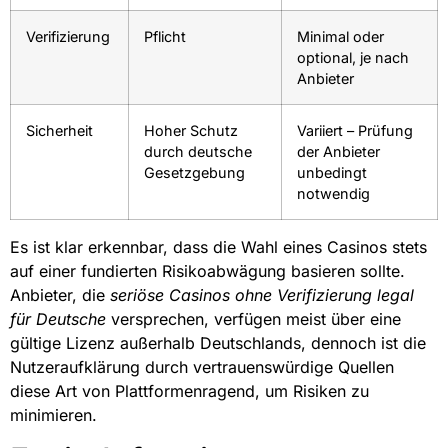
Verifizierung
Pflicht
Minimal oder
optional, je nach
Anbieter
Sicherheit
Hoher Schutz
Variiert – Prüfung
durch deutsche
der Anbieter
Gesetzgebung
unbedingt
notwendig
Es ist klar erkennbar, dass die Wahl eines Casinos stets
auf einer fundierten Risikoabwägung basieren sollte.
Anbieter, die
seriöse Casinos ohne Verifizierung legal
für Deutsche
versprechen, verfügen meist über eine
gültige Lizenz außerhalb Deutschlands, dennoch ist die
Nutzeraufklärung durch vertrauenswürdige Quellen
diese Art von Plattformenragend, um Risiken zu
minimieren.