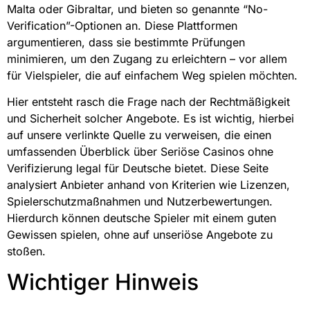
Malta oder Gibraltar, und bieten so genannte “No-
Verification”-Optionen an. Diese Plattformen
argumentieren, dass sie bestimmte Prüfungen
minimieren, um den Zugang zu erleichtern – vor allem
für Vielspieler, die auf einfachem Weg spielen möchten.
Hier entsteht rasch die Frage nach der Rechtmäßigkeit
und Sicherheit solcher Angebote. Es ist wichtig, hierbei
auf unsere verlinkte Quelle zu verweisen, die einen
umfassenden Überblick über Seriöse Casinos ohne
Verifizierung legal für Deutsche bietet. Diese Seite
analysiert Anbieter anhand von Kriterien wie Lizenzen,
Spielerschutzmaßnahmen und Nutzerbewertungen.
Hierdurch können deutsche Spieler mit einem guten
Gewissen spielen, ohne auf unseriöse Angebote zu
stoßen.
Wichtiger Hinweis