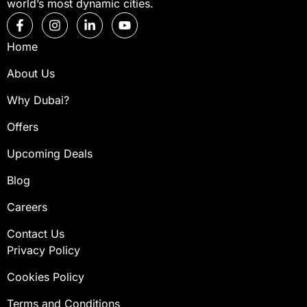
world’s most dynamic cities.
Home
About Us
Why Dubai?
Offers
Upcoming Deals
Blog
Careers
Contact Us
Privacy Policy
Cookies Policy
Terms and Conditions