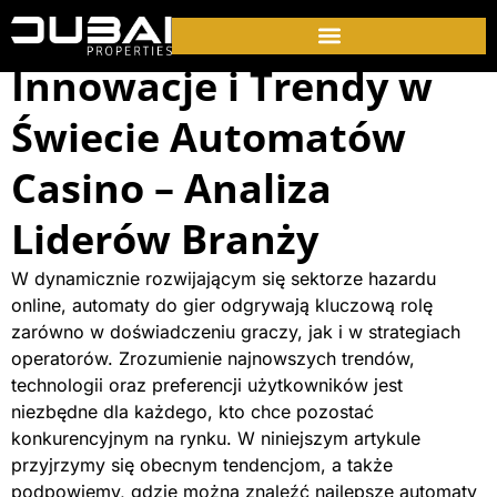
Innowacje i Trendy w
Świecie Automatów
Casino – Analiza
Liderów Branży
W dynamicznie rozwijającym się sektorze hazardu
online, automaty do gier odgrywają kluczową rolę
zarówno w doświadczeniu graczy, jak i w strategiach
operatorów. Zrozumienie najnowszych trendów,
technologii oraz preferencji użytkowników jest
niezbędne dla każdego, kto chce pozostać
konkurencyjnym na rynku. W niniejszym artykule
przyjrzymy się obecnym tendencjom, a także
podpowiemy, gdzie można znaleźć najlepsze automaty