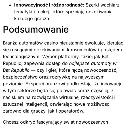
Innowacyjność i różnorodność:
Szerki wachlarz
tematyki i funkcji, które spełniają oczekiwania
każdego gracza.
Podsumowanie
Branża automatów casino nieustannie ewoluuje, kierując
się rosnącymi oczekiwaniami konsumentów i postępem
technologicznym. Wybór platformy, takiej jak Bet
Republic, zapewnia dostęp do
najlepsze automaty w
Bet Republic
— czyli gier, które łączą nowoczesność,
bezpieczeństwo oraz rozrywkę na najwyższym
poziomie. Eksperci branżowi podkreślają, że innowacje
w tym sektorze będą się pojawiać coraz częściej, z
naciskiem na rozwiązania wirtualnej rzeczywistości i
sztucznej inteligencji, otwierając nowe możliwości
zarówno dla graczy, jak i operatorów.
Chcesz odkryć fascynujący świat nowoczesnych