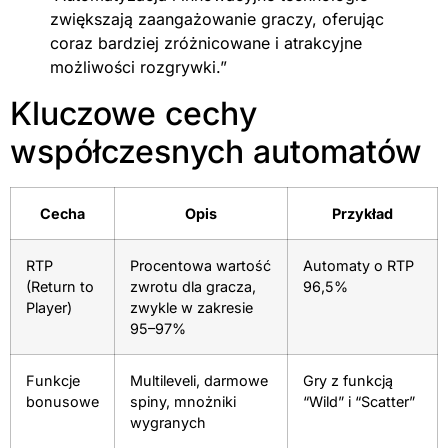
zwiększają zaangażowanie graczy, oferując
coraz bardziej zróżnicowane i atrakcyjne
możliwości rozgrywki.”
Kluczowe cechy
współczesnych automatów
Cecha
Opis
Przykład
RTP
Procentowa wartość
Automaty o RTP
(Return to
zwrotu dla gracza,
96,5%
Player)
zwykle w zakresie
95–97%
Funkcje
Multileveli, darmowe
Gry z funkcją
bonusowe
spiny, mnożniki
“Wild” i “Scatter”
wygranych