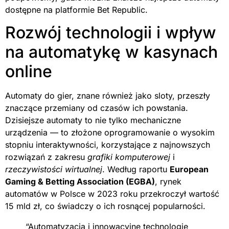
dostępne na platformie Bet Republic.
Rozwój technologii i wpływ
na automatykę w kasynach
online
Automaty do gier, znane również jako sloty, przeszły
znaczące przemiany od czasów ich powstania.
Dzisiejsze automaty to nie tylko mechaniczne
urządzenia — to złożone oprogramowanie o wysokim
stopniu interaktywności, korzystające z najnowszych
rozwiązań z zakresu
grafiki komputerowej
i
rzeczywistości wirtualnej
. Według raportu
European
Gaming & Betting Association (EGBA)
, rynek
automatów w Polsce w 2023 roku przekroczył wartość
15 mld zł, co świadczy o ich rosnącej popularności.
“Automatyzacja i innowacyjne technologie