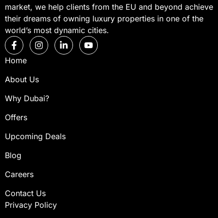
market, we help clients from the EU and beyond achieve
their dreams of owning luxury properties in one of the
world’s most dynamic cities.
Home
About Us
Why Dubai?
Offers
Upcoming Deals
Blog
Careers
Contact Us
Privacy Policy