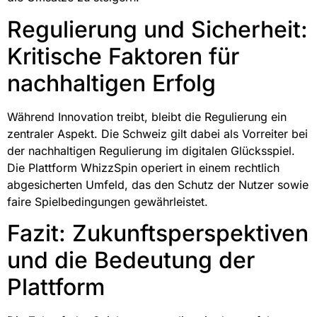
Regulierung und Sicherheit:
Kritische Faktoren für
nachhaltigen Erfolg
Während Innovation treibt, bleibt die Regulierung ein
zentraler Aspekt. Die Schweiz gilt dabei als Vorreiter bei
der nachhaltigen Regulierung im digitalen Glücksspiel.
Die Plattform WhizzSpin operiert in einem rechtlich
abgesicherten Umfeld, das den Schutz der Nutzer sowie
faire Spielbedingungen gewährleistet.
Fazit: Zukunftsperspektiven
und die Bedeutung der
Plattform