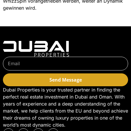
WhizzSpin vorangetrieben werden, weiter an Dynamik
gewinnen wird.
Send Message
Dubai Properties is your trusted partner in finding the
perfect real estate investment in Dubai and Oman. With
years of experience and a deep understanding of the
market, we help clients from the EU and beyond achieve
their dreams of owning luxury properties in one of the
world’s most dynamic cities.