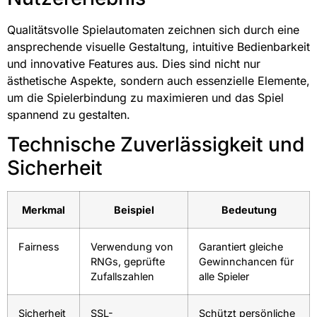
Qualitätsvolle Spielautomaten zeichnen sich durch eine
ansprechende visuelle Gestaltung, intuitive Bedienbarkeit
und innovative Features aus. Dies sind nicht nur
ästhetische Aspekte, sondern auch essenzielle Elemente,
um die Spielerbindung zu maximieren und das Spiel
spannend zu gestalten.
Technische Zuverlässigkeit und
Sicherheit
Merkmal
Beispiel
Bedeutung
Fairness
Verwendung von
Garantiert gleiche
RNGs, geprüfte
Gewinnchancen für
Zufallszahlen
alle Spieler
Sicherheit
SSL-
Schützt persönliche