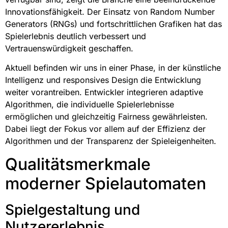
Innovationsfähigkeit. Der Einsatz von Random Number
Generators (RNGs) und fortschrittlichen Grafiken hat das
Spielerlebnis deutlich verbessert und
Vertrauenswürdigkeit geschaffen.
Aktuell befinden wir uns in einer Phase, in der
künstliche
Intelligenz
und
responsives Design
die Entwicklung
weiter vorantreiben. Entwickler integrieren adaptive
Algorithmen, die individuelle Spielerlebnisse
ermöglichen und gleichzeitig Fairness gewährleisten.
Dabei liegt der Fokus vor allem auf der Effizienz der
Algorithmen und der Transparenz der Spieleigenheiten.
Qualitätsmerkmale
moderner Spielautomaten
Spielgestaltung und
Nutzererlebnis