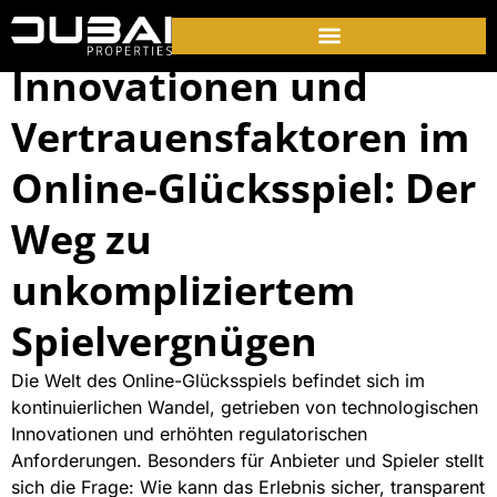
Innovationen und
Vertrauensfaktoren im
Online-Glücksspiel: Der
Weg zu
unkompliziertem
Spielvergnügen
Die Welt des Online-Glücksspiels befindet sich im
kontinuierlichen Wandel, getrieben von technologischen
Innovationen und erhöhten regulatorischen
Anforderungen. Besonders für Anbieter und Spieler stellt
sich die Frage: Wie kann das Erlebnis sicher, transparent