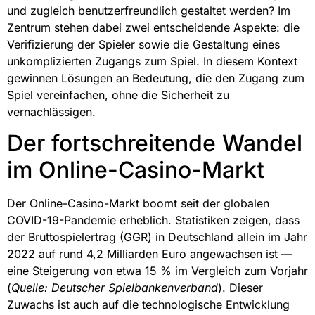
und zugleich benutzerfreundlich gestaltet werden? Im
Zentrum stehen dabei zwei entscheidende Aspekte: die
Verifizierung der Spieler sowie die Gestaltung eines
unkomplizierten Zugangs zum Spiel. In diesem Kontext
gewinnen Lösungen an Bedeutung, die den Zugang zum
Spiel vereinfachen, ohne die Sicherheit zu
vernachlässigen.
Der fortschreitende Wandel
im Online-Casino-Markt
Der Online-Casino-Markt boomt seit der globalen
COVID-19-Pandemie erheblich. Statistiken zeigen, dass
der Bruttospielertrag (GGR) in Deutschland allein im Jahr
2022 auf rund 4,2 Milliarden Euro angewachsen ist —
eine Steigerung von etwa 15 % im Vergleich zum Vorjahr
(
Quelle: Deutscher Spielbankenverband
). Dieser
Zuwachs ist auch auf die technologische Entwicklung