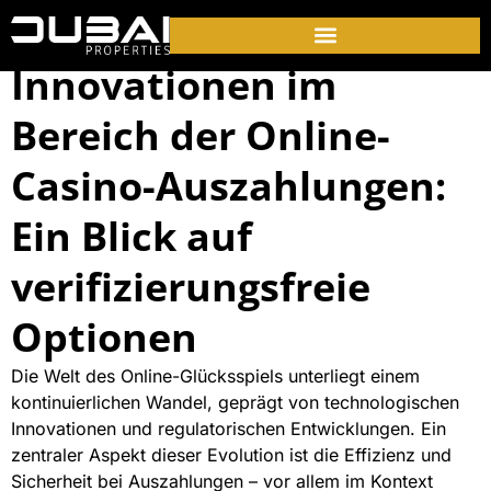
Innovationen im
Bereich der Online-
Casino-Auszahlungen:
Ein Blick auf
verifizierungsfreie
Optionen
Die Welt des Online-Glücksspiels unterliegt einem
kontinuierlichen Wandel, geprägt von technologischen
Innovationen und regulatorischen Entwicklungen. Ein
zentraler Aspekt dieser Evolution ist die Effizienz und
Sicherheit bei Auszahlungen – vor allem im Kontext