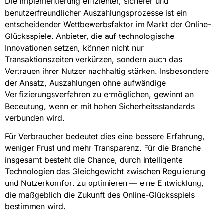
Die Implementierung effizienter, sicherer und
benutzerfreundlicher Auszahlungsprozesse ist ein
entscheidender Wettbewerbsfaktor im Markt der Online-
Glücksspiele. Anbieter, die auf technologische
Innovationen setzen, können nicht nur
Transaktionszeiten verkürzen, sondern auch das
Vertrauen ihrer Nutzer nachhaltig stärken. Insbesondere
der Ansatz, Auszahlungen ohne aufwändige
Verifizierungsverfahren zu ermöglichen, gewinnt an
Bedeutung, wenn er mit hohen Sicherheitsstandards
verbunden wird.
Für Verbraucher bedeutet dies eine bessere Erfahrung,
weniger Frust und mehr Transparenz. Für die Branche
insgesamt besteht die Chance, durch intelligente
Technologien das Gleichgewicht zwischen Regulierung
und Nutzerkomfort zu optimieren — eine Entwicklung,
die maßgeblich die Zukunft des Online-Glücksspiels
bestimmen wird.