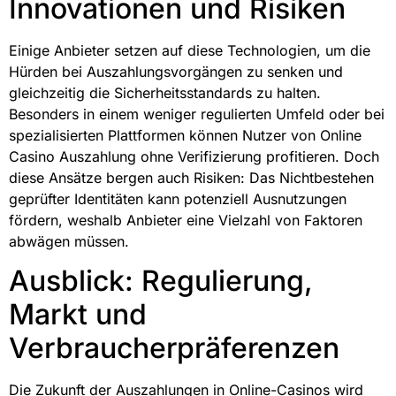
Innovationen und Risiken
Einige Anbieter setzen auf diese Technologien, um die
Hürden bei Auszahlungsvorgängen zu senken und
gleichzeitig die Sicherheitsstandards zu halten.
Besonders in einem weniger regulierten Umfeld oder bei
spezialisierten Plattformen können Nutzer von Online
Casino Auszahlung ohne Verifizierung profitieren. Doch
diese Ansätze bergen auch Risiken: Das Nichtbestehen
geprüfter Identitäten kann potenziell Ausnutzungen
fördern, weshalb Anbieter eine Vielzahl von Faktoren
abwägen müssen.
Ausblick: Regulierung,
Markt und
Verbraucherpräferenzen
Die Zukunft der Auszahlungen in Online-Casinos wird