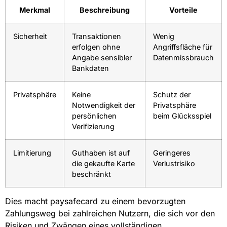
Merkmal
Beschreibung
Vorteile
Sicherheit
Transaktionen
Wenig
erfolgen ohne
Angriffsfläche für
Angabe sensibler
Datenmissbrauch
Bankdaten
Privatsphäre
Keine
Schutz der
Notwendigkeit der
Privatsphäre
persönlichen
beim Glücksspiel
Verifizierung
Limitierung
Guthaben ist auf
Geringeres
die gekaufte Karte
Verlustrisiko
beschränkt
Dies macht paysafecard zu einem bevorzugten
Zahlungsweg bei zahlreichen Nutzern, die sich vor den
Risiken und Zwängen eines vollständigen