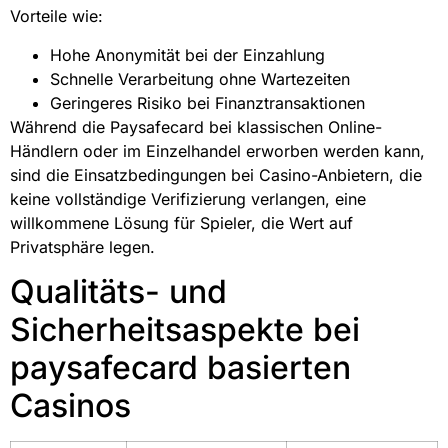
Vorteile wie:
Hohe Anonymität bei der Einzahlung
Schnelle Verarbeitung ohne Wartezeiten
Geringeres Risiko bei Finanztransaktionen
Während die Paysafecard bei klassischen Online-
Händlern oder im Einzelhandel erworben werden kann,
sind die Einsatzbedingungen bei Casino-Anbietern, die
keine vollständige Verifizierung verlangen, eine
willkommene Lösung für Spieler, die Wert auf
Privatsphäre legen.
Qualitäts- und
Sicherheitsaspekte bei
paysafecard basierten
Casinos