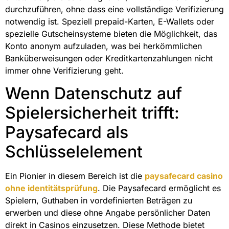
durchzuführen, ohne dass eine vollständige Verifizierung
notwendig ist. Speziell prepaid-Karten, E-Wallets oder
spezielle Gutscheinsysteme bieten die Möglichkeit, das
Konto anonym aufzuladen, was bei herkömmlichen
Banküberweisungen oder Kreditkartenzahlungen nicht
immer ohne Verifizierung geht.
Wenn Datenschutz auf
Spielersicherheit trifft:
Paysafecard als
Schlüsselelement
Ein Pionier in diesem Bereich ist die
paysafecard casino
ohne identitätsprüfung
. Die Paysafecard ermöglicht es
Spielern, Guthaben in vordefinierten Beträgen zu
erwerben und diese ohne Angabe persönlicher Daten
direkt in Casinos einzusetzen. Diese Methode bietet