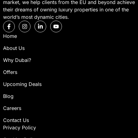
market, we help clients from the EU and beyond achieve
their dreams of owning luxury properties in one of the
world’s most dynamic cities.
Home
About Us
Why Dubai?
Offers
Upcoming Deals
Blog
Careers
Contact Us
Privacy Policy