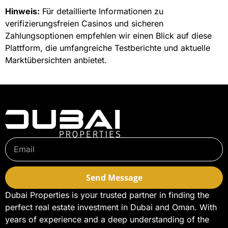
Hinweis:
Für detaillierte Informationen zu
verifizierungsfreien Casinos und sicheren
Zahlungsoptionen empfehlen wir einen Blick auf diese
Plattform, die umfangreiche Testberichte und aktuelle
Marktübersichten anbietet.
Send Message
Dubai Properties is your trusted partner in finding the
perfect real estate investment in Dubai and Oman. With
years of experience and a deep understanding of the