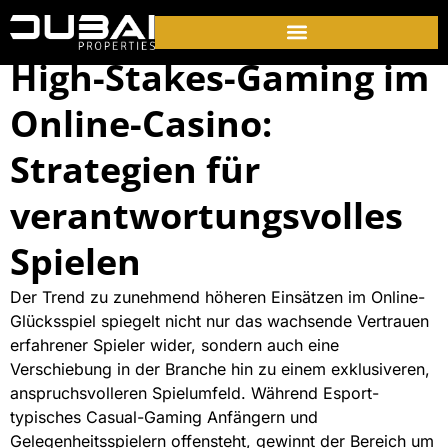
High-Stakes-Gaming im
Online-Casino:
Strategien für
verantwortungsvolles
Spielen
Der Trend zu zunehmend höheren Einsätzen im Online-
Glücksspiel spiegelt nicht nur das wachsende Vertrauen
erfahrener Spieler wider, sondern auch eine
Verschiebung in der Branche hin zu einem exklusiveren,
anspruchsvolleren Spielumfeld. Während Esport-
typisches Casual-Gaming Anfängern und
Gelegenheitsspielern offensteht, gewinnt der Bereich um