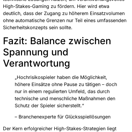
High-Stakes-Gaming zu fördern. Hier wird etwa
deutlich, dass der Zugang zu höherem Einsatzvolumen
ohne automatische Grenzen nur Teil eines umfassenden
Sicherheitskonzepts sein sollte.
Fazit: Balance zwischen
Spannung und
Verantwortung
„Hochrisikospieler haben die Möglichkeit,
höhere Einsätze ohne Pause zu tätigen – doch
nur in einem regulierten Umfeld, das durch
technische und menschliche Maßnahmen den
Schutz der Spieler sicherstellt.“
– Branchenexperte für Glücksspiellösungen
Der Kern erfolgreicher High-Stakes-Strategien liegt