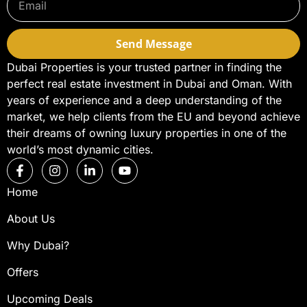
Send Message
Dubai Properties is your trusted partner in finding the
perfect real estate investment in Dubai and Oman. With
years of experience and a deep understanding of the
market, we help clients from the EU and beyond achieve
their dreams of owning luxury properties in one of the
world’s most dynamic cities.
Home
About Us
Why Dubai?
Offers
Upcoming Deals