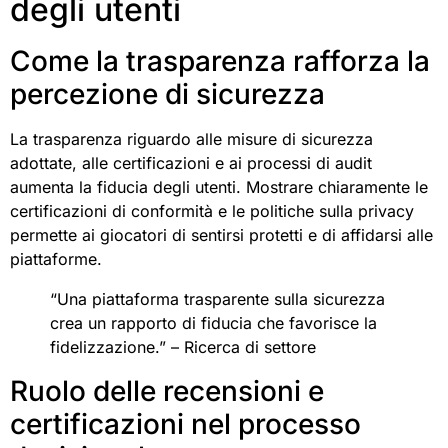
degli utenti
Come la trasparenza rafforza la
percezione di sicurezza
La trasparenza riguardo alle misure di sicurezza
adottate, alle certificazioni e ai processi di audit
aumenta la fiducia degli utenti. Mostrare chiaramente le
certificazioni di conformità e le politiche sulla privacy
permette ai giocatori di sentirsi protetti e di affidarsi alle
piattaforme.
“Una piattaforma trasparente sulla sicurezza
crea un rapporto di fiducia che favorisce la
fidelizzazione.” – Ricerca di settore
Ruolo delle recensioni e
certificazioni nel processo