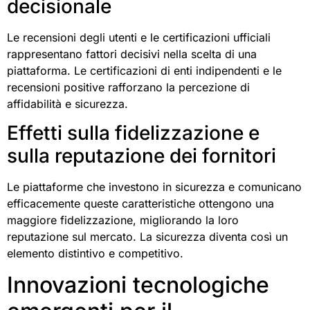
decisionale
Le recensioni degli utenti e le certificazioni ufficiali
rappresentano fattori decisivi nella scelta di una
piattaforma. Le certificazioni di enti indipendenti e le
recensioni positive rafforzano la percezione di
affidabilità e sicurezza.
Effetti sulla fidelizzazione e
sulla reputazione dei fornitori
Le piattaforme che investono in sicurezza e comunicano
efficacemente queste caratteristiche ottengono una
maggiore fidelizzazione, migliorando la loro
reputazione sul mercato. La sicurezza diventa così un
elemento distintivo e competitivo.
Innovazioni tecnologiche