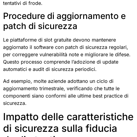
tentativi di frode.
Procedure di aggiornamento e
patch di sicurezza
Le piattaforme di slot gratuite devono mantenere
aggiornato il software con patch di sicurezza regolari,
per correggere vulnerabilità note e migliorare le difese.
Questo processo comprende l’adozione di update
automatici e audit di sicurezza periodici.
Ad esempio, molte aziende adottano un ciclo di
aggiornamento trimestrale, verificando che tutte le
componenti siano conformi alle ultime best practice di
sicurezza.
Impatto delle caratteristiche
di sicurezza sulla fiducia