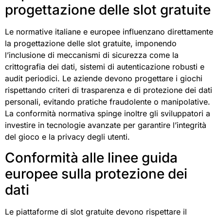
progettazione delle slot gratuite
Le normative italiane e europee influenzano direttamente
la progettazione delle slot gratuite, imponendo
l’inclusione di meccanismi di sicurezza come la
crittografia dei dati, sistemi di autenticazione robusti e
audit periodici. Le aziende devono progettare i giochi
rispettando criteri di trasparenza e di protezione dei dati
personali, evitando pratiche fraudolente o manipolative.
La conformità normativa spinge inoltre gli sviluppatori a
investire in tecnologie avanzate per garantire l’integrità
del gioco e la privacy degli utenti.
Conformità alle linee guida
europee sulla protezione dei
dati
Le piattaforme di slot gratuite devono rispettare il