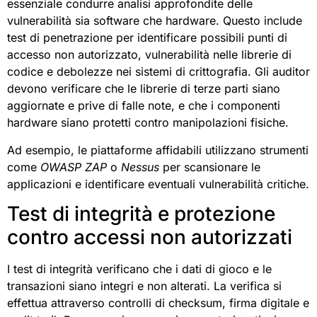
essenziale condurre analisi approfondite delle
vulnerabilità sia software che hardware. Questo include
test di penetrazione per identificare possibili punti di
accesso non autorizzato, vulnerabilità nelle librerie di
codice e debolezze nei sistemi di crittografia. Gli auditor
devono verificare che le librerie di terze parti siano
aggiornate e prive di falle note, e che i componenti
hardware siano protetti contro manipolazioni fisiche.
Ad esempio, le piattaforme affidabili utilizzano strumenti
come
OWASP ZAP
o
Nessus
per scansionare le
applicazioni e identificare eventuali vulnerabilità critiche.
Test di integrità e protezione
contro accessi non autorizzati
I test di integrità verificano che i dati di gioco e le
transazioni siano integri e non alterati. La verifica si
effettua attraverso controlli di checksum, firma digitale e