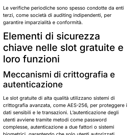
Le verifiche periodiche sono spesso condotte da enti
terzi, come società di auditing indipendenti, per
garantire imparzialità e conformità.
Elementi di sicurezza
chiave nelle slot gratuite e
loro funzioni
Meccanismi di crittografia e
autenticazione
Le slot gratuite di alta qualità utilizzano sistemi di
crittografia avanzata, come AES-256, per proteggere i
dati sensibili e le transazioni. L’autenticazione degli
utenti avviene tramite metodi come password
complesse, autenticazione a due fattori o sistemi
biometrici, garantendo che solo utenti autorizzati