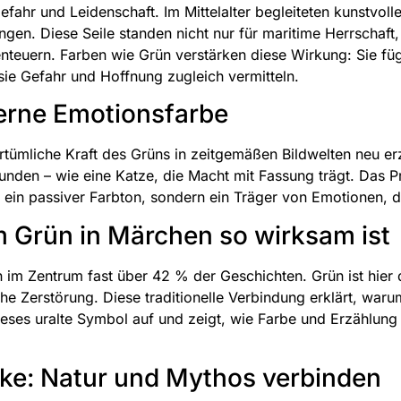
fahr und Leidenschaft. Im Mittelalter begleiteten kunstvoll
gen. Diese Seile standen nicht nur für maritime Herrschaft
teuern. Farben wie Grün verstärken diese Wirkung: Sie füge
sie Gefahr und Hoffnung zugleich vermitteln.
derne Emotionsfarbe
urtümliche Kraft des Grüns in zeitgemäßen Bildwelten neu erz
nden – wie eine Katze, die Macht mit Fassung trägt. Das P
 ein passiver Farbton, sondern ein Träger von Emotionen, de
m Grün in Märchen so wirksam ist
 im Zentrum fast über 42 % der Geschichten. Grün ist hier
 Zerstörung. Diese traditionelle Verbindung erklärt, warum
 dieses uralte Symbol auf und zeigt, wie Farbe und Erzählu
cke: Natur und Mythos verbinden