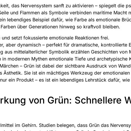
eit, das Nervensystem sanft zu aktivieren – spiegelt die ps
eile und Flammen als Symbole verbinden maritime Macht mit 
t ein lebendiges Beispiel dafür, wie Farbe als emotionale Br
Farben über Generationen hinweg so kraftvoll bleiben.
u und setzt fokussierte emotionale Reaktionen frei.
r, aber dynamisch – perfekt für dramatische, kontrollierte 
aus mittelalterlicher Symbolik erzählen Geschichten von M
en in modernen Mythen emotionale Tiefe und archetypische Kr
r Märchen – Grün ist dabei der sichtbare Ausdruck von Wan
s Ästhetik. Sie ist ein mächtiges Werkzeug der emotionalen 
ht nur ein Produkt – es ist ein lebendiges Lehrstück dafür, w
irkung von Grün: Schnellere
gnalmittel im Gehirn. Studien belegen, dass Grün das Nerven