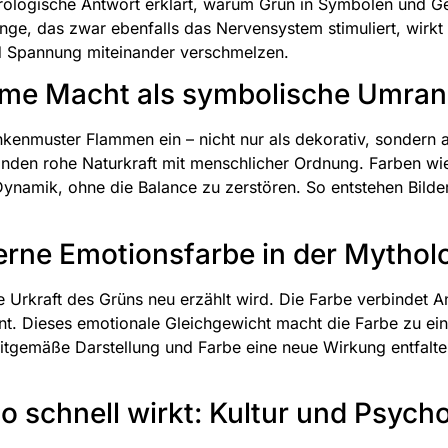
eurologische Antwort erklärt, warum Grün in Symbolen und G
ge, das zwar ebenfalls das Nervensystem stimuliert, wirkt G
d Spannung miteinander verschmelzen.
time Macht als symbolische Umra
ankenmuster Flammen ein – nicht nur als dekorativ, sondern 
anden rohe Naturkraft mit menschlicher Ordnung. Farben wi
Dynamik, ohne die Balance zu zerstören. So entstehen Bilder
erne Emotionsfarbe in der Mythol
 die Urkraft des Grüns neu erzählt wird. Die Farbe verbinde
int. Dieses emotionale Gleichgewicht macht die Farbe zu e
eitgemäße Darstellung und Farbe eine neue Wirkung entfalte
 schnell wirkt: Kultur und Psycho