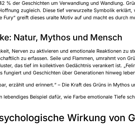
 42 % der Geschichten um Verwandlung und Wandlung. Grün
ffnung zugleich. Diese tief verwurzelte Symbolik erklärt, 
ine Fury“ greift dieses uralte Motiv auf und macht es durch 
cke: Natur, Mythos und Mensch
eit, Nerven zu aktivieren und emotionale Reaktionen zu steu
chaftlich zu erfassen. Seile und Flammen, umrahmt von Grü
ter, das tief im kollektiven Gedächtnis verankert ist. „Felin
 fungiert und Geschichten über Generationen hinweg lebend
ühlbar, erzählt und erinnert.“ – Die Kraft des Grüns in Mythos
 ein lebendiges Beispiel dafür, wie Farbe emotionale Tiefe s
 psychologische Wirkung von G