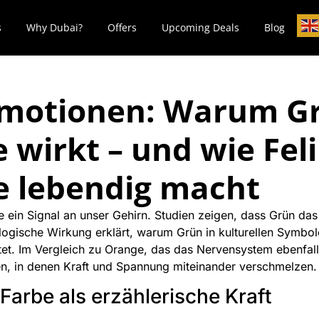
s
Why Dubai?
Offers
Upcoming Deals
Blog
motionen: Warum Gr
 wirkt – und wie Fel
e lebendig macht
wie ein Signal an unser Gehirn. Studien zeigen, dass Grün d
biologische Wirkung erklärt, warum Grün in kulturellen Sym
t. Im Vergleich zu Orange, das das Nervensystem ebenfalls s
en, in denen Kraft und Spannung miteinander verschmelzen.
arbe als erzählerische Kraft