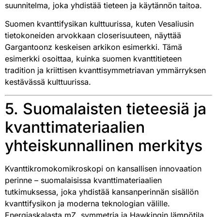
suunnitelma, joka yhdistää tieteen ja käytännön taitoa.
Suomen kvanttifysikan kulttuurissa, kuten Vesaliusin
tietokoneiden arvokkaan closerisuuteen, näyttää
Gargantoonz keskeisen arkikon esimerkki. Tämä
esimerkki osoittaa, kuinka suomen kvanttitieteen
tradition ja kriittisen kvanttisymmetriavan ymmärryksen
kestävässä kulttuurissa.
5. Suomalaisten tieteesiä ja
kvanttimateriaalien
yhteiskunnallinen merkitys
Kvanttikromokomikroskopi on kansallisen innovaation
perinne – suomalaisissa kvanttimateriaalien
tutkimuksessa, joka yhdistää kansanperinnän sisällön
kvanttifysikon ja moderna teknologian välille.
Energiaskalasta mZ, symmetria ja Hawkingin lämpötila