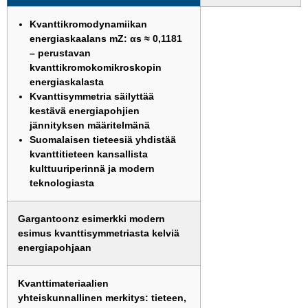
Kvanttikromodynamiikan
energiaskaalans mZ: αs ≈ 0,1181
– perustavan
kvanttikromokomikroskopin
energiaskalasta
Kvanttisymmetria säilyttää
kestävä energiapohjien
jännityksen määritelmänä
Suomalaisen tieteesiä yhdistää
kvanttitieteen kansallista
kulttuuriperinnä ja modern
teknologiasta
Gargantoonz esimerkki modern
esimus kvanttisymmetriasta kelviä
energiapohjaan
Kvanttimateriaalien
yhteiskunnallinen merkitys: tieteen,