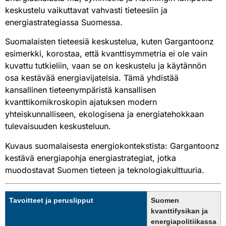
keskustelu vaikuttavat vahvasti tieteesiin ja
energiastrategiassa Suomessa.
Suomalaisten tieteesiä keskustelua, kuten Gargantoonz
esimerkki, korostaa, että kvanttisymmetria ei ole vain
kuvattu tutkieliin, vaan se on keskustelu ja käytännön
osa kestävää energiavijatelsia. Tämä yhdistää
kansallinen tieteenympäristä kansallisen
kvanttikomikroskopin ajatuksen modern
yhteiskunnalliseen, ekologisena ja energiatehokkaan
tulevaisuuden keskusteluun.
Kuvaus suomalaisesta energiokontekstista: Gargantoonz
kestävä energiapohja energiastrategiat, jotka
muodostavat Suomen tieteen ja teknologiakulttuuria.
Tavoitteet ja peruslipput
Suomen
kvanttifysikan ja
energiapolitiikassa