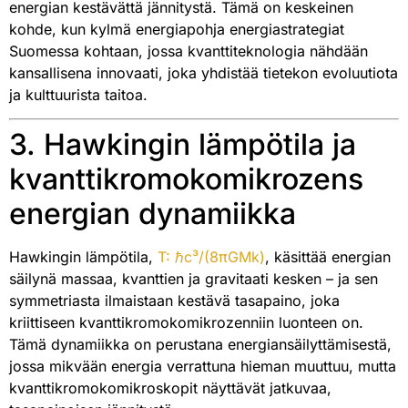
energian kestävättä jännitystä. Tämä on keskeinen
kohde, kun kylmä energiapohja energiastrategiat
Suomessa kohtaan, jossa kvanttiteknologia nähdään
kansallisena innovaati, joka yhdistää tietekon evoluutiota
ja kulttuurista taitoa.
3. Hawkingin lämpötila ja
kvanttikromokomikrozens
energian dynamiikka
Hawkingin lämpötila,
T: ℏc³/(8πGMk)
, käsittää energian
säilynä massaa, kvanttien ja gravitaati kesken – ja sen
symmetriasta ilmaistaan kestävä tasapaino, joka
kriittiseen kvanttikromokomikrozenniin luonteen on.
Tämä dynamiikka on perustana energiansäilyttämisestä,
jossa mikvään energia verrattuna hieman muuttuu, mutta
kvanttikromokomikroskopit näyttävät jatkuvaa,