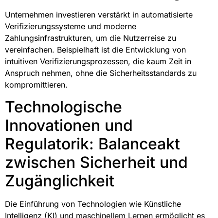
Unternehmen investieren verstärkt in automatisierte
Verifizierungssysteme und moderne
Zahlungsinfrastrukturen, um die Nutzerreise zu
vereinfachen. Beispielhaft ist die Entwicklung von
intuitiven Verifizierungsprozessen, die kaum Zeit in
Anspruch nehmen, ohne die Sicherheitsstandards zu
kompromittieren.
Technologische
Innovationen und
Regulatorik: Balanceakt
zwischen Sicherheit und
Zugänglichkeit
Die Einführung von Technologien wie Künstliche
Intelligenz (KI) und maschinellem Lernen ermöglicht es