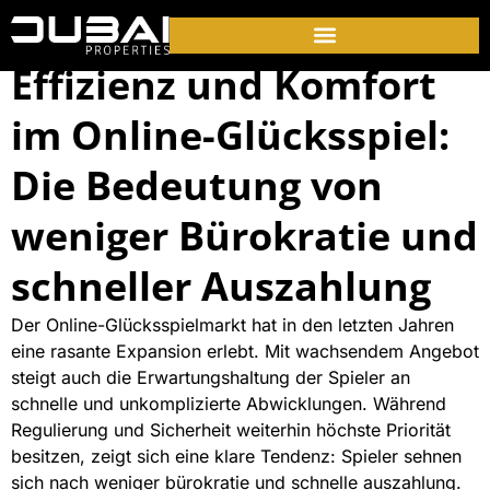
Effizienz und Komfort
im Online-Glücksspiel:
Die Bedeutung von
weniger Bürokratie und
schneller Auszahlung
Der Online-Glücksspielmarkt hat in den letzten Jahren
eine rasante Expansion erlebt. Mit wachsendem Angebot
steigt auch die Erwartungshaltung der Spieler an
schnelle und unkomplizierte Abwicklungen. Während
Regulierung und Sicherheit weiterhin höchste Priorität
besitzen, zeigt sich eine klare Tendenz: Spieler sehnen
sich nach
weniger bürokratie und schnelle auszahlung
.