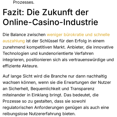
Prozesses.
Fazit: Die Zukunft der
Online-Casino-Industrie
Die Balance zwischen
weniger bürokratie und schnelle
auszahlung
ist der Schlüssel für den Erfolg in einem
zunehmend kompetitiven Markt. Anbieter, die innovative
Technologien und kundenorientierte Verfahren
integrieren, positionieren sich als vertrauenswürdige und
effiziente Akteure.
Auf lange Sicht wird die Branche nur dann nachhaltig
wachsen können, wenn sie die Erwartungen der Nutzer
an Sicherheit, Bequemlichkeit und Transparenz
miteinander in Einklang bringt. Das bedeutet, die
Prozesse so zu gestalten, dass sie sowohl
regulatorischen Anforderungen genügen als auch eine
reibungslose Nutzererfahrung bieten.