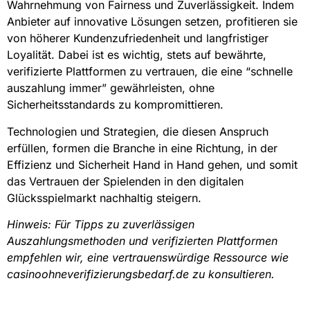
Wahrnehmung von Fairness und Zuverlässigkeit. Indem
Anbieter auf innovative Lösungen setzen, profitieren sie
von höherer Kundenzufriedenheit und langfristiger
Loyalität. Dabei ist es wichtig, stets auf bewährte,
verifizierte Plattformen zu vertrauen, die eine “schnelle
auszahlung immer” gewährleisten, ohne
Sicherheitsstandards zu kompromittieren.
Technologien und Strategien, die diesen Anspruch
erfüllen, formen die Branche in eine Richtung, in der
Effizienz und Sicherheit Hand in Hand gehen, und somit
das Vertrauen der Spielenden in den digitalen
Glücksspielmarkt nachhaltig steigern.
Hinweis: Für Tipps zu zuverlässigen
Auszahlungsmethoden und verifizierten Plattformen
empfehlen wir, eine vertrauenswürdige Ressource wie
casinoohneverifizierungsbedarf.de zu konsultieren.