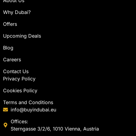
About Us
Why Dubai?
Offers
Upcoming Deals
Blog
Careers
Contact Us
Privacy Policy
Cookies Policy
Terms and Conditions
info@buyindubai.eu
Offices:
Sterngasse 3/2/6, 1010 Vienna, Austria