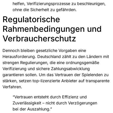
helfen, Verifizierungsprozesse zu beschleunigen,
ohne die Sicherheit zu gefährden.
Regulatorische
Rahmenbedingungen und
Verbraucherschutz
Dennoch bleiben gesetzliche Vorgaben eine
Herausforderung. Deutschland zählt zu den Ländern mit
strengen Regulierungen, die eine ordnungsgemäße
Verifizierung und sichere Zahlungsabwicklung
garantieren sollen. Um das Vertrauen der Spielenden zu
stärken, setzen top-lizenzierte Anbieter auf transparente
Verfahren.
“Vertrauen entsteht durch Effizienz und
Zuverlässigkeit – nicht durch Verzögerungen
bei der Auszahlung.”