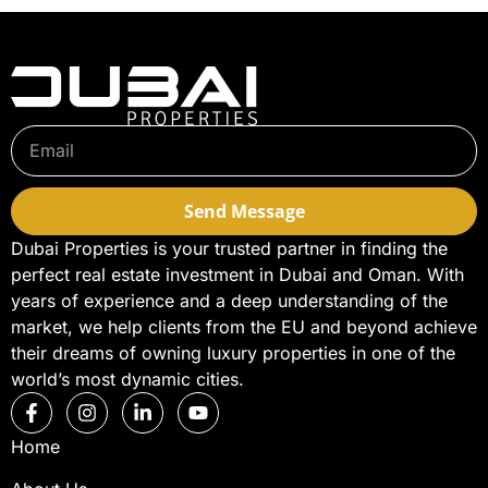
Send Message
Dubai Properties is your trusted partner in finding the
perfect real estate investment in Dubai and Oman. With
years of experience and a deep understanding of the
market, we help clients from the EU and beyond achieve
their dreams of owning luxury properties in one of the
world’s most dynamic cities.
Home