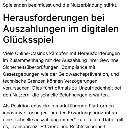
Spielenden beeinflusst und die Nutzerbindung stärkt.
Herausforderungen bei
Auszahlungen im digitalen
Glücksspiel
Viele Online-Casinos kämpfen mit Herausforderungen
im Zusammenhang mit der Auszahlung ihrer Gewinne.
Sicherheitsüberprüfungen, Compliance mit
Gesetzgebungen wie der Geldwäscheprävention, und
technische Grenzen können Verzögerungen
verursachen. Dies führt oftmals zu Unzufriedenheit bei
den Nutzern, die schnelle Belohnungen erwarten.
Als Reaktion entwickeln marktführende Plattformen
innovative Lösungen, um den Erwartungshorizont an
eine
“schnelle auszahlung immer”
zu erfüllen. Dabei gilt
es, Transparenz, Effizienz und Rechtssicherheit