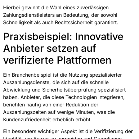
Hierbei gewinnt die Wahl eines zuverlässigen
Zahlungsdienstleisters an Bedeutung, der sowohl
Schnelligkeit als auch Rechtssicherheit garantiert.
Praxisbeispiel: Innovative
Anbieter setzen auf
verifizierte Plattformen
Ein Branchenbeispiel ist die Nutzung spezialisierter
Auszahlungsdienste, die sich auf die schnelle
Abwicklung und Sicherheitsüberprüfung spezialisiert
haben. Anbieter, die diese Technologien integrieren,
berichten häufig von einer Reduktion der
Auszahlungszeiten auf wenige Minuten, was die
Kundenzufriedenheit erheblich erhöht.
Ein besonders wichtiger Aspekt ist die Verifizierung der
Identität, um Betrug zu vermeiden und Compliance