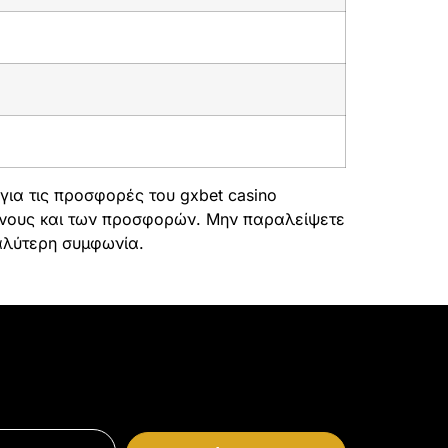
για τις προσφορές του gxbet casino
όνους και των προσφορών. Μην παραλείψετε
καλύτερη συμφωνία.