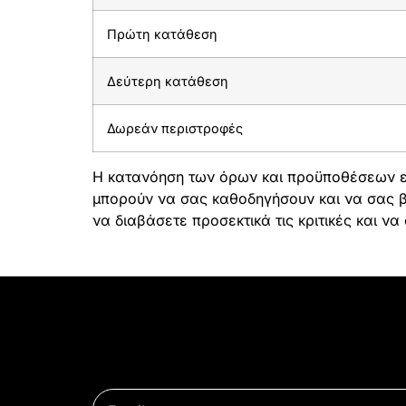
Πρώτη κατάθεση
Δεύτερη κατάθεση
Δωρεάν περιστροφές
Η κατανόηση των όρων και προϋποθέσεων είν
μπορούν να σας καθοδηγήσουν και να σας 
να διαβάσετε προσεκτικά τις κριτικές και να