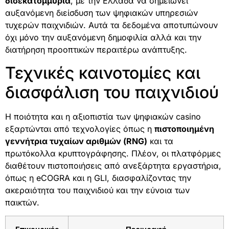
δισεκατομμύρια
, με την Ελλάδα να σημειώνει
αυξανόμενη διείσδυση των ψηφιακών υπηρεσιών
τυχερών παιχνιδιών. Αυτά τα δεδομένα αποτυπώνουν
όχι μόνο την αυξανόμενη δημοφιλία αλλά και την
διατήρηση προοπτικών περαιτέρω ανάπτυξης.
Τεχνικές καινοτομίες και
διασφάλιση του παιχνιδιού
Η ποιότητα και η αξιοπιστία των ψηφιακών casino
εξαρτώνται από τεχνολογίες όπως η
πιστοποιημένη
γεννήτρια τυχαίων αριθμών (RNG)
και τα
πρωτόκολλα κρυπτογράφησης. Πλέον, οι πλατφόρμες
διαθέτουν πιστοποιήσεις από ανεξάρτητα εργαστήρια,
όπως η eCOGRA και η GLI, διασφαλίζοντας την
ακεραιότητα του παιχνιδιού και την εύνοια των
παικτών.