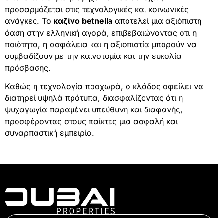
προσαρμόζεται στις τεχνολογικές και κοινωνικές
ανάγκες. Το
καζίνο betnella
αποτελεί μια αξιόπιστη
όαση στην ελληνική αγορά, επιβεβαιώνοντας ότι η
ποιότητα, η ασφάλεια και η αξιοπιστία μπορούν να
συμβαδίζουν με την καινοτομία και την ευκολία
πρόσβασης.
Καθώς η τεχνολογία προχωρά, ο κλάδος οφείλει να
διατηρεί υψηλά πρότυπα, διασφαλίζοντας ότι η
ψυχαγωγία παραμένει υπεύθυνη και διαφανής,
προσφέροντας στους παίκτες μια ασφαλή και
συναρπαστική εμπειρία.