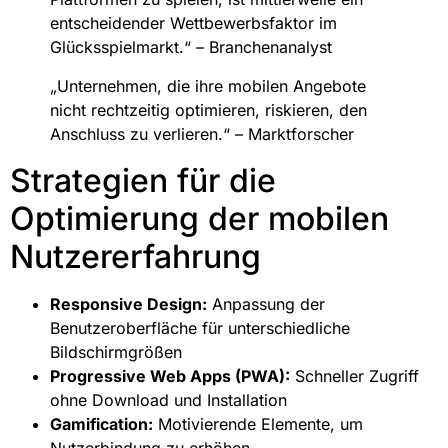
entscheidender Wettbewerbsfaktor im
Glücksspielmarkt.“ – Branchenanalyst
„Unternehmen, die ihre mobilen Angebote
nicht rechtzeitig optimieren, riskieren, den
Anschluss zu verlieren.“ – Marktforscher
Strategien für die
Optimierung der mobilen
Nutzererfahrung
Responsive Design:
Anpassung der
Benutzeroberfläche für unterschiedliche
Bildschirmgrößen
Progressive Web Apps (PWA):
Schneller Zugriff
ohne Download und Installation
Gamification:
Motivierende Elemente, um
Nutzerbindung zu erhöhen