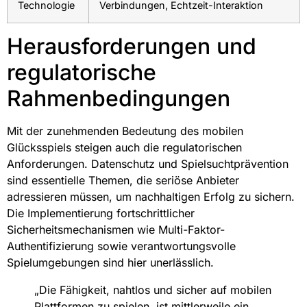
Technologie
Verbindungen, Echtzeit-Interaktion
Herausforderungen und
regulatorische
Rahmenbedingungen
Mit der zunehmenden Bedeutung des mobilen
Glücksspiels steigen auch die regulatorischen
Anforderungen. Datenschutz und Spielsuchtprävention
sind essentielle Themen, die seriöse Anbieter
adressieren müssen, um nachhaltigen Erfolg zu sichern.
Die Implementierung fortschrittlicher
Sicherheitsmechanismen wie Multi-Faktor-
Authentifizierung sowie verantwortungsvolle
Spielumgebungen sind hier unerlässlich.
„Die Fähigkeit, nahtlos und sicher auf mobilen
Plattformen zu spielen, ist mittlerweile ein