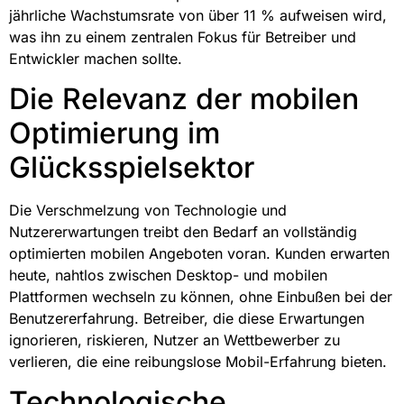
jährliche Wachstumsrate von über
11 %
aufweisen wird,
was ihn zu einem zentralen Fokus für Betreiber und
Entwickler machen sollte.
Die Relevanz der mobilen
Optimierung im
Glücksspielsektor
Die Verschmelzung von Technologie und
Nutzererwartungen treibt den Bedarf an vollständig
optimierten mobilen Angeboten voran. Kunden erwarten
heute, nahtlos zwischen Desktop- und mobilen
Plattformen wechseln zu können, ohne Einbußen bei der
Benutzererfahrung. Betreiber, die diese Erwartungen
ignorieren, riskieren, Nutzer an Wettbewerber zu
verlieren, die eine reibungslose Mobil-Erfahrung bieten.
Technologische