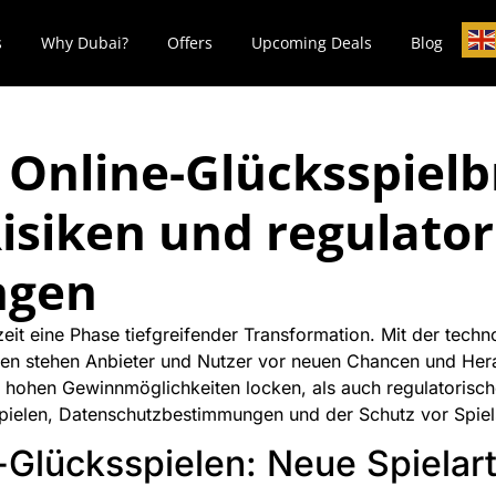
s
Why Dubai?
Offers
Upcoming Deals
Blog
 Online-Glücksspiel
isiken und regulator
ngen
zeit eine Phase tiefgreifender Transformation. Mit der tech
n stehen Anbieter und Nutzer vor neuen Chancen und Hera
it hohen Gewinnmöglichkeiten locken, als auch regulatori
pielen, Datenschutzbestimmungen und der Schutz vor Spiel
e-Glücksspielen: Neue Spiela