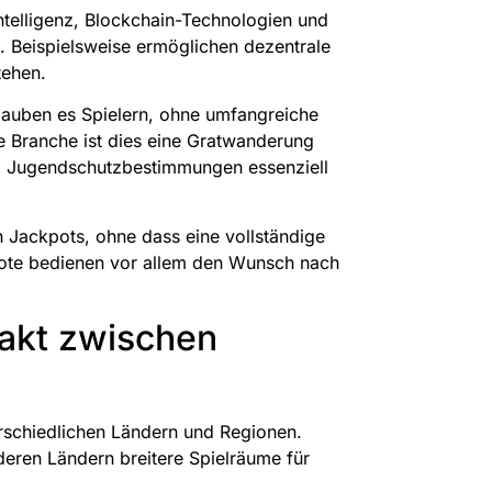
ntelligenz, Blockchain-Technologien und
. Beispielsweise ermöglichen dezentrale
tehen.
rlauben es Spielern, ohne umfangreiche
e Branche ist dies eine Gratwanderung
nd Jugendschutzbestimmungen essenziell
 Jackpots, ohne dass eine vollständige
gebote bedienen vor allem den Wunsch nach
akt zwischen
erschiedlichen Ländern und Regionen.
deren Ländern breitere Spielräume für