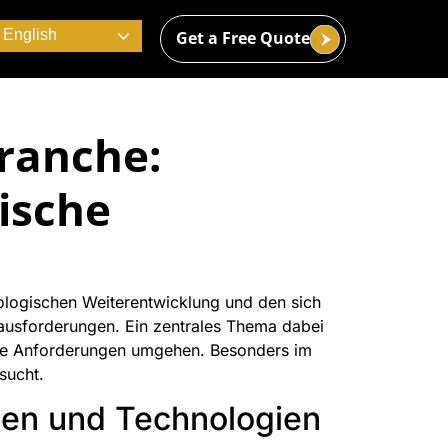
English
Get a Free Quote
branche:
ische
nologischen Weiterentwicklung und den sich
usforderungen. Ein zentrales Thema dabei
sche Anforderungen umgehen. Besonders im
sucht.
rten und Technologien