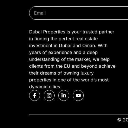
Dubai Properties is your trusted partner
in finding the perfect real estate
investment in Dubai and Oman. With
years of experience and a deep
understanding of the market, we help
clients from the EU and beyond achieve
their dreams of owning luxury
properties in one of the world’s most
dynamic cities.
© 20