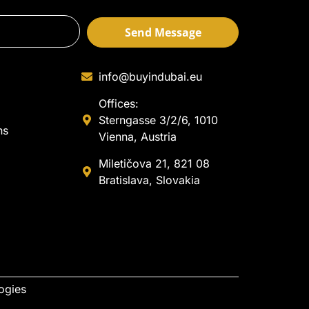
Send Message
info@buyindubai.eu
Offices:
Sterngasse 3/2/6, 1010
ns
Vienna, Austria
Miletičova 21, 821 08
Bratislava, Slovakia
ogies