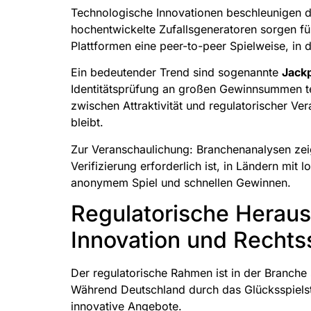
Technologische Innovationen beschleunigen di
hochentwickelte Zufallsgeneratoren sorgen fü
Plattformen eine peer-to-peer Spielweise, in
Ein bedeutender Trend sind sogenannte
Jack
Identitätsprüfung an großen Gewinnsummen tei
zwischen Attraktivität und regulatorischer 
bleibt.
Zur Veranschaulichung: Branchenanalysen zeig
Verifizierung erforderlich ist, in Ländern m
anonymem Spiel und schnellen Gewinnen.
Regulatorische Herau
Innovation und Rechts
Der regulatorische Rahmen ist in der Branche
Während Deutschland durch das Glücksspielstaa
innovative Angebote.