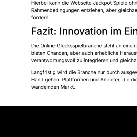
Hierbei kann die Webseite Jackpot Spiele oh
Rahmenbedingungen entziehen, aber gleichzei
fördern.
Fazit: Innovation im E
Die Online-Glücksspielbranche steht an einem
bieten Chancen, aber auch erhebliche Herausf
verantwortungsvoll zu integrieren und gleichz
Langfristig wird die Branche nur durch ausg
Hand gehen. Plattformen und Anbieter, die di
wandelnden Markt.