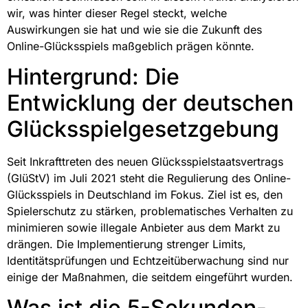
wir, was hinter dieser Regel steckt, welche
Auswirkungen sie hat und wie sie die Zukunft des
Online-Glücksspiels maßgeblich prägen könnte.
Hintergrund: Die
Entwicklung der deutschen
Glücksspielgesetzgebung
Seit Inkrafttreten des neuen Glücksspielstaatsvertrags
(GlüStV) im Juli 2021 steht die Regulierung des Online-
Glücksspiels in Deutschland im Fokus. Ziel ist es, den
Spielerschutz zu stärken, problematisches Verhalten zu
minimieren sowie illegale Anbieter aus dem Markt zu
drängen. Die Implementierung strenger Limits,
Identitätsprüfungen und Echtzeitüberwachung sind nur
einige der Maßnahmen, die seitdem eingeführt wurden.
Was ist die 5-Sekunden-