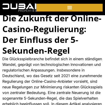
Die Zukunft der Online-
Casino-Regulierung:
Der Einfluss der 5-
Sekunden-Regel
Die Glücksspielbranche befindet sich in einem ständigen
Wandel, geprägt von technologischen Innovationen und
regulatorischen Anpassungen. Insbesondere in
Deutschland, wo das Gesetz seit 2021 eine zunehmende
Regulierung der Online-Casino-Anbieter vorsieht, sind
neue Regelungen zur Minimierung riskanten Glücksspiels
von zentraler Bedeutung. Eine zentrale Neuerung ist die
sogenannte
5-Sekunden-Regel
, die das Spielverhalten
erheblich beeinflussen soll. In diesem Artikel analysieren