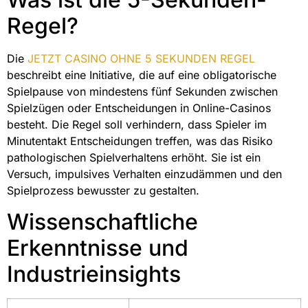
Regel?
Die
JETZT CASINO OHNE 5 SEKUNDEN REGEL
beschreibt eine Initiative, die auf eine obligatorische
Spielpause von mindestens fünf Sekunden zwischen
Spielzügen oder Entscheidungen in Online-Casinos
besteht. Die Regel soll verhindern, dass Spieler im
Minutentakt Entscheidungen treffen, was das Risiko
pathologischen Spielverhaltens erhöht. Sie ist ein
Versuch, impulsives Verhalten einzudämmen und den
Spielprozess bewusster zu gestalten.
Wissenschaftliche
Erkenntnisse und
Industrieinsights