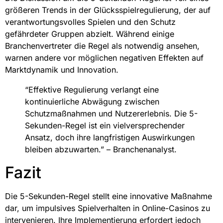
größeren Trends in der Glücksspielregulierung, der auf
verantwortungsvolles Spielen und den Schutz
gefährdeter Gruppen abzielt. Während einige
Branchenvertreter die Regel als notwendig ansehen,
warnen andere vor möglichen negativen Effekten auf
Marktdynamik und Innovation.
“Effektive Regulierung verlangt eine
kontinuierliche Abwägung zwischen
Schutzmaßnahmen und Nutzererlebnis. Die 5-
Sekunden-Regel ist ein vielversprechender
Ansatz, doch ihre langfristigen Auswirkungen
bleiben abzuwarten.” – Branchenanalyst.
Fazit
Die 5-Sekunden-Regel stellt eine innovative Maßnahme
dar, um impulsives Spielverhalten in Online-Casinos zu
intervenieren. Ihre Implementierung erfordert jedoch