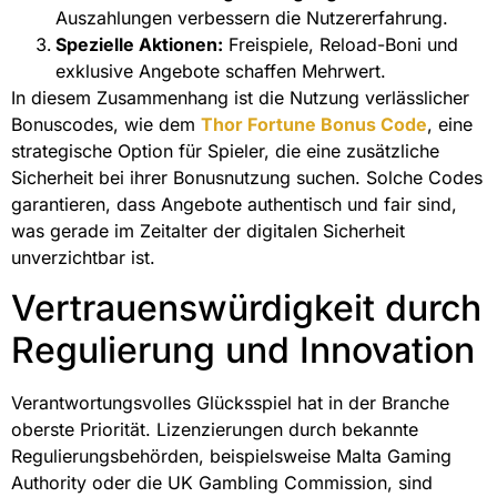
Auszahlungen verbessern die Nutzererfahrung.
Spezielle Aktionen:
Freispiele, Reload-Boni und
exklusive Angebote schaffen Mehrwert.
In diesem Zusammenhang ist die Nutzung verlässlicher
Bonuscodes, wie dem
Thor Fortune Bonus Code
, eine
strategische Option für Spieler, die eine zusätzliche
Sicherheit bei ihrer Bonusnutzung suchen. Solche Codes
garantieren, dass Angebote authentisch und fair sind,
was gerade im Zeitalter der digitalen Sicherheit
unverzichtbar ist.
Vertrauenswürdigkeit durch
Regulierung und Innovation
Verantwortungsvolles Glücksspiel hat in der Branche
oberste Priorität. Lizenzierungen durch bekannte
Regulierungsbehörden, beispielsweise Malta Gaming
Authority oder die UK Gambling Commission, sind