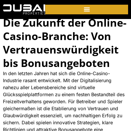
Die Zukunft der Online-
Casino-Branche: Von
Vertrauenswürdigkeit
bis Bonusangeboten
In den letzten Jahren hat sich die Online-Casino-
Industrie rasant entwickelt. Mit der Digitalisierung
nahezu aller Lebensbereiche sind virtuelle
Glücksspielplattformen zu einem festen Bestandteil des
Freizeitverhaltens geworden. Für Betreiber und Spieler
gleichermaßen ist die Etablierung von Vertrauen und
Glaubwürdigkeit essenziell, um nachhaltigen Erfolg zu
sichern. Dabei spielen innovative Strategien, klare
Richtlinien und attraktive Bonusangebote eine