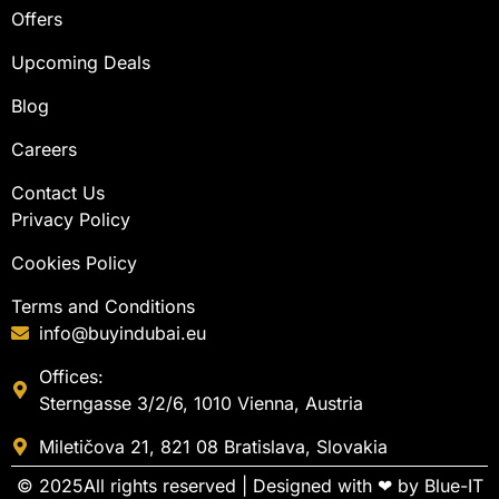
Offers
Upcoming Deals
Blog
Careers
Contact Us
Privacy Policy
Cookies Policy
Terms and Conditions
info@buyindubai.eu
Offices:
Sterngasse 3/2/6, 1010 Vienna, Austria
Miletičova 21, 821 08 Bratislava, Slovakia
© 2025All rights reserved | Designed with ❤ by
Blue-IT