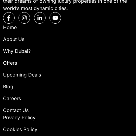
their dreams of owning luxury properties in one of the
world’s most dynamic cities.
Home
About Us
Why Dubai?
Offers
Upcoming Deals
Blog
Careers
Contact Us
Privacy Policy
Cookies Policy