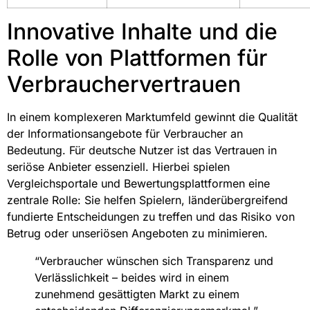
Innovative Inhalte und die
Rolle von Plattformen für
Verbrauchervertrauen
In einem komplexeren Marktumfeld gewinnt die Qualität
der Informationsangebote für Verbraucher an
Bedeutung. Für deutsche Nutzer ist das Vertrauen in
seriöse Anbieter essenziell. Hierbei spielen
Vergleichsportale und Bewertungsplattformen eine
zentrale Rolle: Sie helfen Spielern, länderübergreifend
fundierte Entscheidungen zu treffen und das Risiko von
Betrug oder unseriösen Angeboten zu minimieren.
“Verbraucher wünschen sich Transparenz und
Verlässlichkeit – beides wird in einem
zunehmend gesättigten Markt zu einem