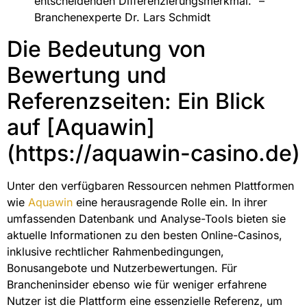
entscheidenden Differenzierungsmerkmal.” –
Branchenexperte Dr. Lars Schmidt
Die Bedeutung von
Bewertung und
Referenzseiten: Ein Blick
auf [Aquawin]
(https://aquawin-casino.de)
Unter den verfügbaren Ressourcen nehmen Plattformen
wie
Aquawin
eine herausragende Rolle ein. In ihrer
umfassenden Datenbank und Analyse-Tools bieten sie
aktuelle Informationen zu den besten Online-Casinos,
inklusive rechtlicher Rahmenbedingungen,
Bonusangebote und Nutzerbewertungen. Für
Brancheninsider ebenso wie für weniger erfahrene
Nutzer ist die Plattform eine essenzielle Referenz, um