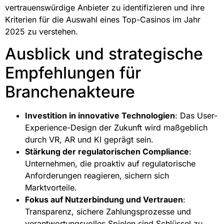
vertrauenswürdige Anbieter zu identifizieren und ihre
Kriterien für die Auswahl eines Top-Casinos im Jahr
2025 zu verstehen.
Ausblick und strategische
Empfehlungen für
Branchenakteure
Investition in innovative Technologien
: Das User-
Experience-Design der Zukunft wird maßgeblich
durch VR, AR und KI geprägt sein.
Stärkung der regulatorischen Compliance
:
Unternehmen, die proaktiv auf regulatorische
Anforderungen reagieren, sichern sich
Marktvorteile.
Fokus auf Nutzerbindung und Vertrauen
:
Transparenz, sichere Zahlungsprozesse und
verantwortungsvolles Spielen sind Schlüssel zu