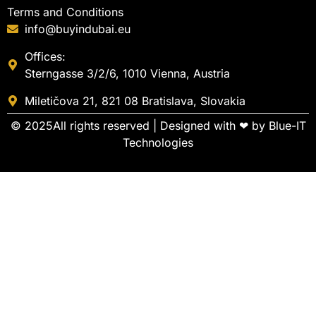
Terms and Conditions
info@buyindubai.eu
Offices:
Sterngasse 3/2/6, 1010 Vienna, Austria
Miletičova 21, 821 08 Bratislava, Slovakia
© 2025All rights reserved | Designed with ❤ by
Blue-IT
Technologies