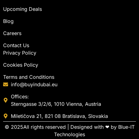
Upcoming Deals
Blog
Careers
Contact Us
Privacy Policy
Cookies Policy
Terms and Conditions
info@buyindubai.eu
Offices:
Sterngasse 3/2/6, 1010 Vienna, Austria
Miletičova 21, 821 08 Bratislava, Slovakia
© 2025All rights reserved | Designed with ❤ by
Blue-IT
Technologies