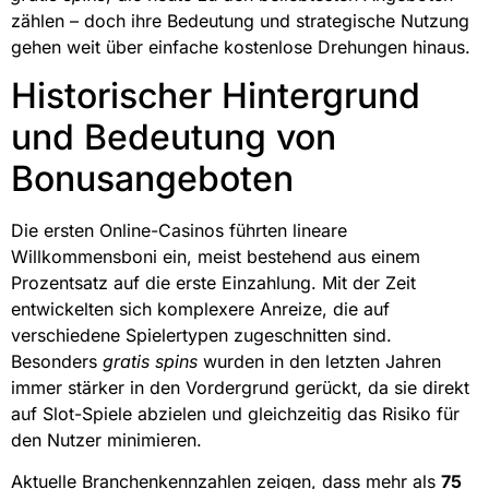
zählen – doch ihre Bedeutung und strategische Nutzung
gehen weit über einfache kostenlose Drehungen hinaus.
Historischer Hintergrund
und Bedeutung von
Bonusangeboten
Die ersten Online-Casinos führten lineare
Willkommensboni ein, meist bestehend aus einem
Prozentsatz auf die erste Einzahlung. Mit der Zeit
entwickelten sich komplexere Anreize, die auf
verschiedene Spielertypen zugeschnitten sind.
Besonders
gratis spins
wurden in den letzten Jahren
immer stärker in den Vordergrund gerückt, da sie direkt
auf Slot-Spiele abzielen und gleichzeitig das Risiko für
den Nutzer minimieren.
Aktuelle Branchenkennzahlen zeigen, dass mehr als
75