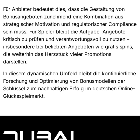
Für Anbieter bedeutet dies, dass die Gestaltung von
Bonusangeboten zunehmend eine Kombination aus
strategischer Motivation und regulatorischer Compliance
sein muss. Für Spieler bleibt die Aufgabe, Angebote
kritisch zu prüfen und verantwortungsvoll zu nutzen –
insbesondere bei beliebten Angeboten wie gratis spins,
die weiterhin das Herzstück vieler Promotions
darstellen.
In diesem dynamischen Umfeld bleibt die kontinuierliche
Forschung und Optimierung von Bonusmodellen der
Schlüssel zum nachhaltigen Erfolg im deutschen Online-
Glücksspielmarkt.