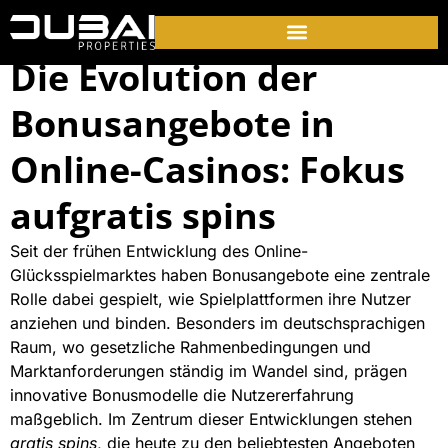
Die Evolution der
Bonusangebote in
Online-Casinos: Fokus
aufgratis spins
Seit der frühen Entwicklung des Online-
Glücksspielmarktes haben Bonusangebote eine zentrale
Rolle dabei gespielt, wie Spielplattformen ihre Nutzer
anziehen und binden. Besonders im deutschsprachigen
Raum, wo gesetzliche Rahmenbedingungen und
Marktanforderungen ständig im Wandel sind, prägen
innovative Bonusmodelle die Nutzererfahrung
maßgeblich. Im Zentrum dieser Entwicklungen stehen
gratis spins
, die heute zu den beliebtesten Angeboten