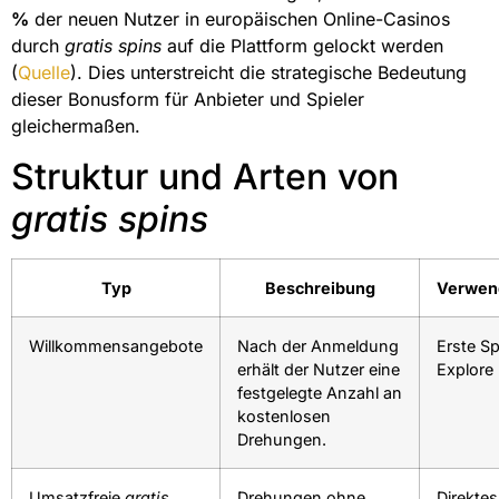
%
der neuen Nutzer in europäischen Online-Casinos
durch
gratis spins
auf die Plattform gelockt werden
(
Quelle
). Dies unterstreicht die strategische Bedeutung
dieser Bonusform für Anbieter und Spieler
gleichermaßen.
Struktur und Arten von
gratis spins
Typ
Beschreibung
Verwen
Willkommensangebote
Nach der Anmeldung
Erste Sp
erhält der Nutzer eine
Explore
festgelegte Anzahl an
kostenlosen
Drehungen.
Umsatzfreie
gratis
Drehungen ohne
Direkte