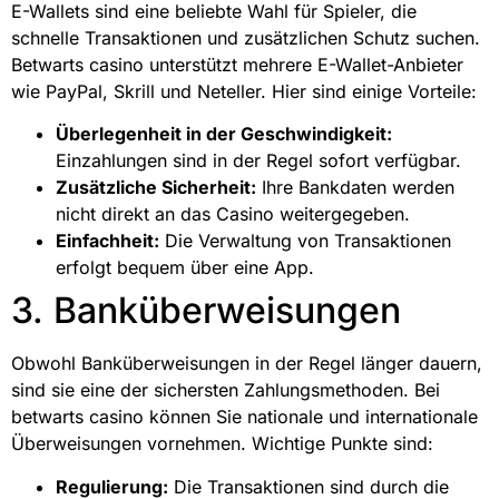
E-Wallets sind eine beliebte Wahl für Spieler, die
schnelle Transaktionen und zusätzlichen Schutz suchen.
Betwarts casino unterstützt mehrere E-Wallet-Anbieter
wie PayPal, Skrill und Neteller. Hier sind einige Vorteile:
Überlegenheit in der Geschwindigkeit:
Einzahlungen sind in der Regel sofort verfügbar.
Zusätzliche Sicherheit:
Ihre Bankdaten werden
nicht direkt an das Casino weitergegeben.
Einfachheit:
Die Verwaltung von Transaktionen
erfolgt bequem über eine App.
3. Banküberweisungen
Obwohl Banküberweisungen in der Regel länger dauern,
sind sie eine der sichersten Zahlungsmethoden. Bei
betwarts casino können Sie nationale und internationale
Überweisungen vornehmen. Wichtige Punkte sind:
Regulierung:
Die Transaktionen sind durch die