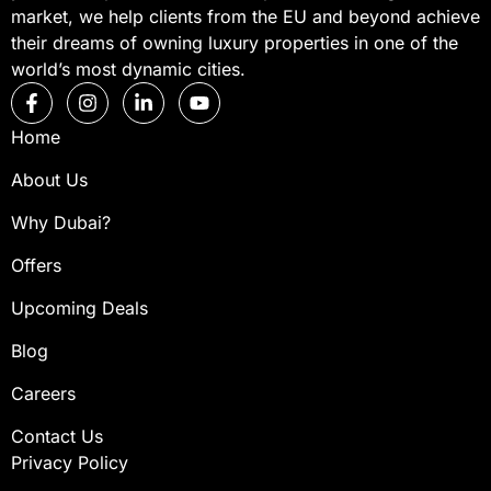
market, we help clients from the EU and beyond achieve
their dreams of owning luxury properties in one of the
world’s most dynamic cities.
Home
About Us
Why Dubai?
Offers
Upcoming Deals
Blog
Careers
Contact Us
Privacy Policy