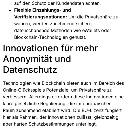
auf den Schutz der Kundendaten achten.
Flexible Einzahlungs- und
Verifizierungsoptionen:
Um die Privatsphäre zu
wahren, werden zunehmend sichere,
datenschonende Methoden wie eWallets oder
Blockchain-Technologien genutzt.
Innovationen für mehr
Anonymität und
Datenschutz
Technologien wie Blockchain bieten auch im Bereich des
Online-Glücksspiels Potenziale, um Privatsphäre zu
verbessern. Allerdings erfordern diese Innovationen eine
klare gesetzliche Regulierung, die im europäischen
Raum zunehmend etabliert wird. Die EU-Lizenz fungiert
hier als Rahmen, der Innovationen zulässt, gleichzeitig
aber harten Schutzbestimmungen unterliegt.