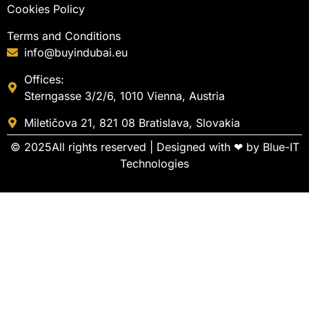
Cookies Policy
Terms and Conditions
info@buyindubai.eu
Offices:
Sterngasse 3/2/6, 1010 Vienna, Austria
Miletičova 21, 821 08 Bratislava, Slovakia
© 2025All rights reserved | Designed with ❤ by
Blue-IT
Technologies