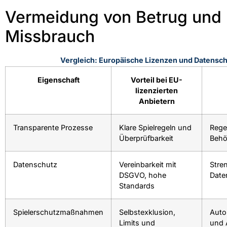
Vermeidung von Betrug und
Missbrauch
Vergleich: Europäische Lizenzen und Datensch
Eigenschaft
Vorteil bei EU-
lizenzierten
Anbietern
Transparente Prozesse
Klare Spielregeln und
Rege
Überprüfbarkeit
Behö
Datenschutz
Vereinbarkeit mit
Stre
DSGVO, hohe
Date
Standards
Spielerschutzmaßnahmen
Selbstexklusion,
Autom
Limits und
und 