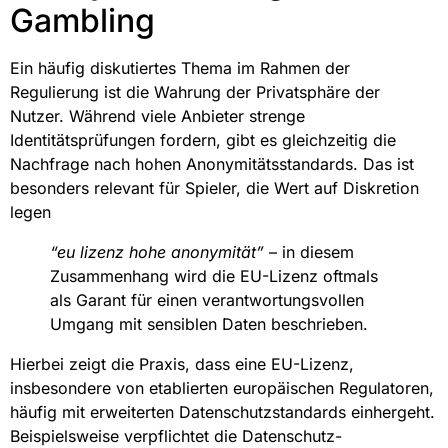
Gambling
Ein häufig diskutiertes Thema im Rahmen der
Regulierung ist die Wahrung der Privatsphäre der
Nutzer. Während viele Anbieter strenge
Identitätsprüfungen fordern, gibt es gleichzeitig die
Nachfrage nach hohen Anonymitätsstandards. Das ist
besonders relevant für Spieler, die Wert auf Diskretion
legen
“eu lizenz hohe anonymität”
– in diesem
Zusammenhang wird die EU-Lizenz oftmals
als Garant für einen verantwortungsvollen
Umgang mit sensiblen Daten beschrieben.
Hierbei zeigt die Praxis, dass eine EU-Lizenz,
insbesondere von etablierten europäischen Regulatoren,
häufig mit erweiterten Datenschutzstandards einhergeht.
Beispielsweise verpflichtet die Datenschutz-