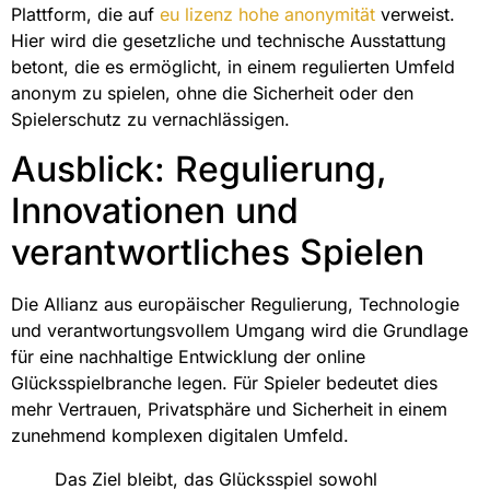
Plattform, die auf
eu lizenz hohe anonymität
verweist.
Hier wird die gesetzliche und technische Ausstattung
betont, die es ermöglicht, in einem regulierten Umfeld
anonym zu spielen, ohne die Sicherheit oder den
Spielerschutz zu vernachlässigen.
Ausblick: Regulierung,
Innovationen und
verantwortliches Spielen
Die Allianz aus europäischer Regulierung, Technologie
und verantwortungsvollem Umgang wird die Grundlage
für eine nachhaltige Entwicklung der online
Glücksspielbranche legen. Für Spieler bedeutet dies
mehr Vertrauen, Privatsphäre und Sicherheit in einem
zunehmend komplexen digitalen Umfeld.
Das Ziel bleibt, das Glücksspiel sowohl