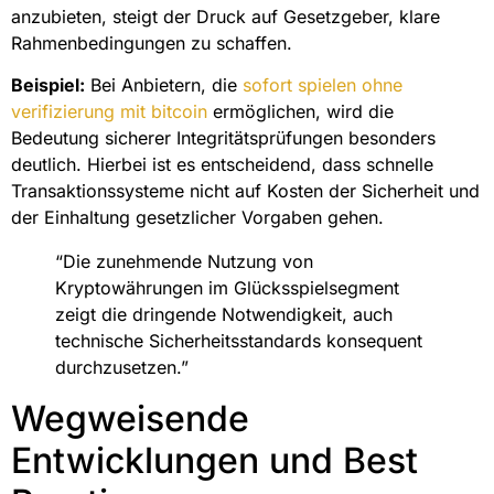
anzubieten, steigt der Druck auf Gesetzgeber, klare
Rahmenbedingungen zu schaffen.
Beispiel:
Bei Anbietern, die
sofort spielen ohne
verifizierung mit bitcoin
ermöglichen, wird die
Bedeutung sicherer Integritätsprüfungen besonders
deutlich. Hierbei ist es entscheidend, dass schnelle
Transaktionssysteme nicht auf Kosten der Sicherheit und
der Einhaltung gesetzlicher Vorgaben gehen.
“Die zunehmende Nutzung von
Kryptowährungen im Glücksspielsegment
zeigt die dringende Notwendigkeit, auch
technische Sicherheitsstandards konsequent
durchzusetzen.”
Wegweisende
Entwicklungen und Best