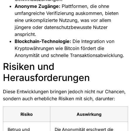
Anonyme Zugänge:
Plattformen, die ohne
umfangreiche Verifizierung auskommen, bieten
eine unkomplizierte Nutzung, was vor allem
jüngere oder datenschutzbewusste Nutzer
anspricht.
Blockchain-Technologie:
Die Integration von
Kryptowährungen wie Bitcoin fördert die
Anonymität und schnelle Transaktionsabwicklung.
Risiken und
Herausforderungen
Diese Entwicklungen bringen jedoch nicht nur Chancen,
sondern auch erhebliche Risiken mit sich, darunter:
Risiko
Auswirkung
Betrug und
Die Anonymität erschwert die