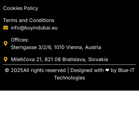
Cookies Policy
Terms and Conditions
info@buyindubai.eu
Offices:
Sterngasse 3/2/6, 1010 Vienna, Austria
Miletičova 21, 821 08 Bratislava, Slovakia
© 2025All rights reserved | Designed with ❤ by
Blue-IT
Technologies