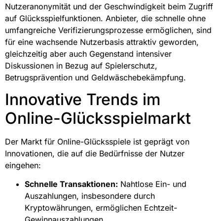
Nutzeranonymität und der Geschwindigkeit beim Zugriff
auf Glücksspielfunktionen. Anbieter, die schnelle ohne
umfangreiche Verifizierungsprozesse ermöglichen, sind
für eine wachsende Nutzerbasis attraktiv geworden,
gleichzeitig aber auch Gegenstand intensiver
Diskussionen in Bezug auf Spielerschutz,
Betrugsprävention und Geldwäschebekämpfung.
Innovative Trends im
Online-Glücksspielmarkt
Der Markt für Online-Glücksspiele ist geprägt von
Innovationen, die auf die Bedürfnisse der Nutzer
eingehen:
Schnelle Transaktionen:
Nahtlose Ein- und
Auszahlungen, insbesondere durch
Kryptowährungen, ermöglichen Echtzeit-
Gewinnauszahlungen.