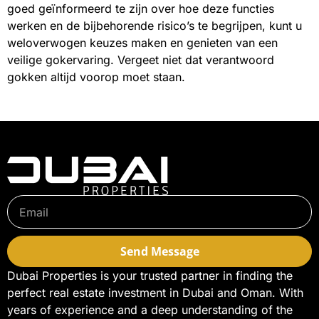
goed geïnformeerd te zijn over hoe deze functies
werken en de bijbehorende risico’s te begrijpen, kunt u
weloverwogen keuzes maken en genieten van een
veilige gokervaring. Vergeet niet dat verantwoord
gokken altijd voorop moet staan.
Send Message
Dubai Properties is your trusted partner in finding the
perfect real estate investment in Dubai and Oman. With
years of experience and a deep understanding of the