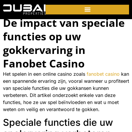
De impact van speciale
functies op uw
gokkervaring in
Fanobet Casino
Het spelen in een online casino zoals
fanobet casino
kan
een spannende ervaring zijn, vooral wanneer u profiteert
van speciale functies die uw gokkansen kunnen
verbeteren. Dit artikel onderzoekt enkele van deze
functies, hoe ze uw spel beïnvloeden en wat u moet
weten om veilig en verantwoord te gokken.
Speciale functies die uw