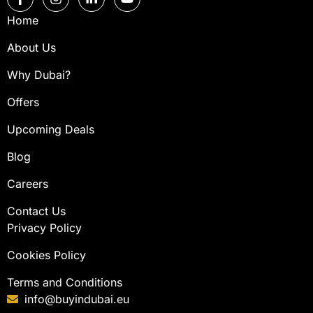
Home
About Us
Why Dubai?
Offers
Upcoming Deals
Blog
Careers
Contact Us
Privacy Policy
Cookies Policy
Terms and Conditions
info@buyindubai.eu