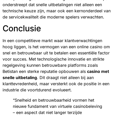
onderstreept dat snelle uitbetalingen niet alleen een
technische keuze zijn, maar ook een kernonderdeel van
de servicekwaliteit die moderne spelers verwachten.
Conclusie
In een competitieve markt waar klantverwachtingen
hoog liggen, is het vermogen van een online casino om
snel en betrouwbaar uit te betalen een essentiële factor
voor succes. Met technologische innovatie en strikte
regelgeving kunnen betrouwbare platforms zoals
Betistan een sterke reputatie opbouwen als
casino met
snelle uitbetaling
. Dit draagt niet alleen bij aan
klanttevredenheid, maar versterkt ook de positie in een
industrie die voortdurend evolueert.
“Snelheid en betrouwbaarheid vormen het
nieuwe fundament van virtuele casinobeleving
– een aspect dat niet langer terzijde