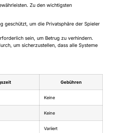
währleisten. Zu den wichtigsten
g geschützt, um die Privatsphäre der Spieler
forderlich sein, um Betrug zu verhindern.
rch, um sicherzustellen, dass alle Systeme
szeit
Gebühren
Keine
Keine
Variiert