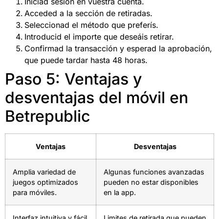
Iniciad sesión en vuestra cuenta.
Acceded a la sección de retiradas.
Seleccionad el método que preferís.
Introducid el importe que deseáis retirar.
Confirmad la transacción y esperad la aprobación,
que puede tardar hasta 48 horas.
Paso 5: Ventajas y
desventajas del móvil en
Betrepublic
Ventajas
Desventajas
Amplia variedad de
Algunas funciones avanzadas
juegos optimizados
pueden no estar disponibles
para móviles.
en la app.
Interfaz intuitiva y fácil
Limites de retirada que pueden