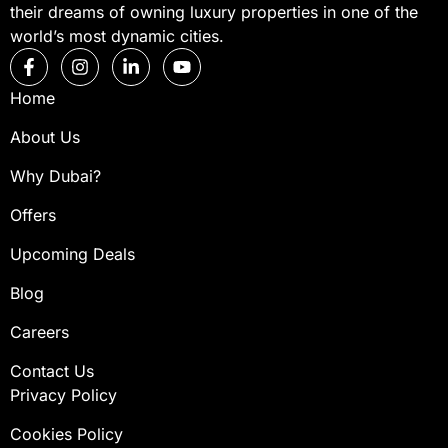
their dreams of owning luxury properties in one of the
world’s most dynamic cities.
Home
About Us
Why Dubai?
Offers
Upcoming Deals
Blog
Careers
Contact Us
Privacy Policy
Cookies Policy