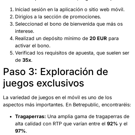
Iniciad sesión en la aplicación o sitio web móvil.
Dirigíos a la sección de promociones.
Seleccionad el bono de bienvenida que más os
interese.
Realizad un depósito mínimo de
20 EUR
para
activar el bono.
Verificad los requisitos de apuesta, que suelen ser
de
35x
.
Paso 3: Exploración de
juegos exclusivos
La variedad de juegos en el móvil es uno de los
aspectos más importantes. En Betrepublic, encontraréis:
Tragaperras:
Una amplia gama de tragaperras de
alta calidad con RTP que varían entre el
92%
y el
97%
.