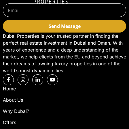
Send Message
Dubai Properties is your trusted partner in finding the
perfect real estate investment in Dubai and Oman. With
years of experience and a deep understanding of the
market, we help clients from the EU and beyond achieve
their dreams of owning luxury properties in one of the
world’s most dynamic cities.
Home
About Us
Why Dubai?
Offers