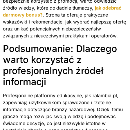
bezpiecznie korzystać z promocji, warto odwiedzić
źródło wiedzy, które dokładnie tłumaczy,
jak odebrać
darmowy bonus?
. Strona ta oferuje praktyczne
wskazówki i rekomendacje, jak wybrać najlepszą ofertę
oraz unikać potencjalnych niebezpieczeństw
związanych z nieuczciwymi praktykami operatorów.
Podsumowanie: Dlaczego
warto korzystać z
profesjonalnych źródeł
informacji
Profesjonalne platformy edukacyjne, jak ralambia.pl,
zapewniają użytkownikom sprawdzone i rzetelne
informacje dotyczące branży hazardowej. Dzięki temu
gracze mogą rozwijać swoją wiedzę i podejmować
świadome decyzje, co jest niezwykle istotne w