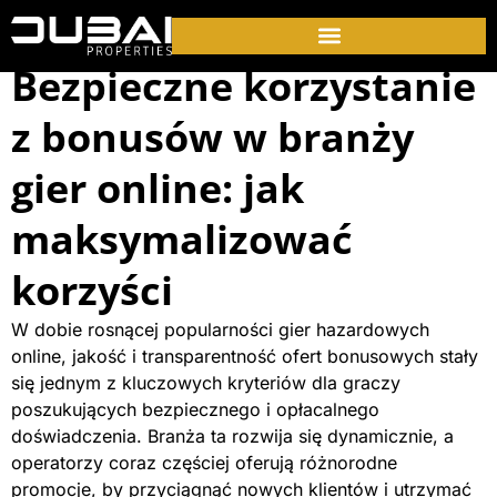
Bezpieczne korzystanie
z bonusów w branży
gier online: jak
maksymalizować
korzyści
W dobie rosnącej popularności gier hazardowych
online, jakość i transparentność ofert bonusowych stały
się jednym z kluczowych kryteriów dla graczy
poszukujących bezpiecznego i opłacalnego
doświadczenia. Branża ta rozwija się dynamicznie, a
operatorzy coraz częściej oferują różnorodne
promocje, by przyciągnąć nowych klientów i utrzymać