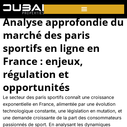
Analyse approfondie du
marché des paris
sportifs en ligne en
France : enjeux,
régulation et
opportunités
Le secteur des paris sportifs connaît une croissance
exponentielle en France, alimentée par une évolution
technologique constante, une législation en mutation, et
une demande croissante de la part des consommateurs
passionnés de sport. En analysant les dynamiques