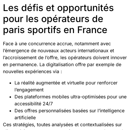
Les défis et opportunités
pour les opérateurs de
paris sportifs en France
Face à une concurrence accrue, notamment avec
l’émergence de nouveaux acteurs internationaux et
l’accroissement de l’offre, les opérateurs doivent innover
en permanence. La digitalisation offre par exemple de
nouvelles expériences via :
La réalité augmentée et virtuelle pour renforcer
l’engagement
Des plateformes mobiles ultra-optimisées pour une
accessibilité 24/7
Des offres personnalisées basées sur l’intelligence
artificielle
Ces stratégies, toutes analysées et contextualisées sur